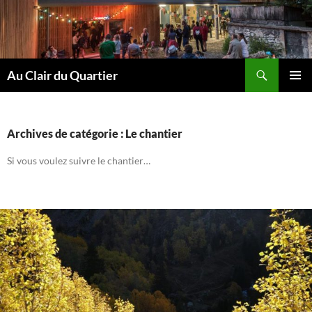
Aller
au
contenu
Recherche
Au Clair du Quartier
MENU
PRINCI
Archives de catégorie : Le chantier
Si vous voulez suivre le chantier…