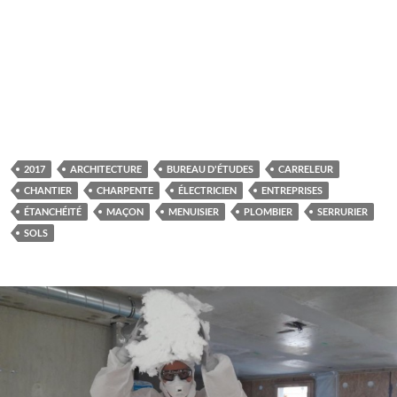
2017
ARCHITECTURE
BUREAU D'ÉTUDES
CARRELEUR
CHANTIER
CHARPENTE
ÉLECTRICIEN
ENTREPRISES
ÉTANCHÉITÉ
MAÇON
MENUISIER
PLOMBIER
SERRURIER
SOLS