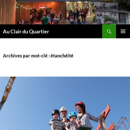
Aller
au
contenu
Recherche
Au Clair du Quartier
MENU
PRINCI
Archives par mot-clé : étanchéité