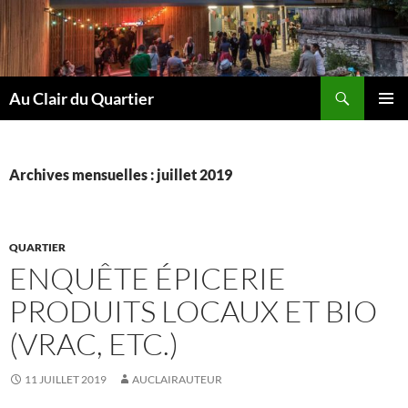
Aller
au
contenu
Recherche
Au Clair du Quartier
MENU
PRINCI
Archives mensuelles : juillet 2019
QUARTIER
ENQUÊTE ÉPICERIE
PRODUITS LOCAUX ET BIO
(VRAC, ETC.)
11 JUILLET 2019
AUCLAIRAUTEUR