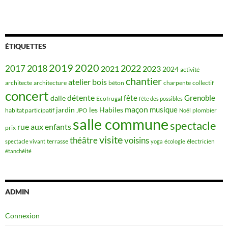
ÉTIQUETTES
2019
2020
2018
2022
2017
2021
2023
2024
activité
chantier
bois
atelier
architecte
architecture
béton
charpente
collectif
concert
détente
fête
Grenoble
dalle
Ecofrugal
fête des possibles
maçon
musique
jardin
les Habiles
habitat participatif
JPO
plombier
Noël
salle commune
spectacle
rue aux enfants
prix
visite
théâtre
voisins
terrasse
électricien
spectacle vivant
yoga
écologie
étanchéité
ADMIN
Connexion