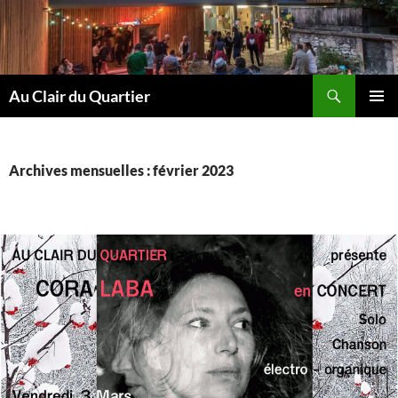
Aller
au
contenu
Recherche
Au Clair du Quartier
MENU
PRINCI
Archives mensuelles : février 2023