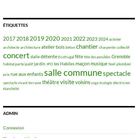
ÉTIQUETTES
2019
2020
2018
2022
2017
2021
2023
2024
activité
chantier
bois
atelier
architecte
architecture
béton
charpente
collectif
concert
détente
fête
Grenoble
dalle
Ecofrugal
fête des possibles
maçon
musique
jardin
les Habiles
habitat participatif
JPO
plombier
Noël
salle commune
spectacle
rue aux enfants
prix
visite
théâtre
voisins
terrasse
électricien
spectacle vivant
yoga
écologie
étanchéité
ADMIN
Connexion