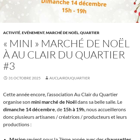
ACTIVITÉ
,
EVÉNEMENT
,
MARCHÉ DE NOËL
,
QUARTIER
« MINI » MARCHÉ DE NOËL
À AU CLAIR DU QUARTIER
#3
31 OCTOBRE 2025
AUCLAIRDUQUARTIER
Cette année encore, l’association Au Clair du Quartier
organise son
mini marché de Noël
dans sa belle salle. Le
dimanche 14 décembre
, de
15h à 19h
, nous accueillerons
donc plusieurs artisanes / créatrices / producteurs et leurs
productions :
Marion
revient pour la 7ème année avec des
chaussettes,