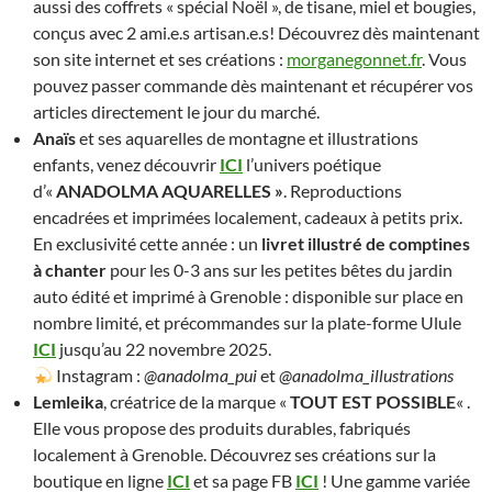
aussi des coffrets « spécial Noël », de tisane, miel et bougies,
conçus avec 2 ami.e.s artisan.e.s! Découvrez dès maintenant
son site internet et ses créations :
morganegonnet.fr
. Vous
pouvez passer commande dès maintenant et récupérer vos
articles directement le jour du marché.
Anaïs
et ses aquarelles de montagne et illustrations
enfants, venez découvrir
ICI
l’univers poétique
d’«
ANADOLMA AQUARELLES »
. Reproductions
encadrées et imprimées localement, cadeaux à petits prix.
En exclusivité cette année : un
livret illustré de comptines
à chanter
pour les 0-3 ans sur les petites bêtes du jardin
auto édité et imprimé à Grenoble : disponible sur place en
nombre limité, et précommandes sur la plate-forme Ulule
ICI
jusqu’au 22 novembre 2025.
Instagram :
@anadolma_pui
et
@anadolma_illustrations
Lemleika
, créatrice de la marque «
TOUT EST POSSIBLE
« .
Elle vous propose des produits durables, fabriqués
localement à Grenoble. Découvrez ses créations sur la
boutique en ligne
ICI
et sa page FB
ICI
! Une gamme variée