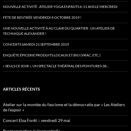
NOUVELLE ACTIVITÉ : ATELIER YOGA ENFANTS 6-11 ANS LE MERCREDI
FÊTE DE RENTRÉE VENDREDI 4 OCTOBRE 2019 !
UNE NOUVELLE ACTIVITÉ À AU CLAIR DU QUARTIER : UN ATELIER DE
TECHNIQUE ALEXANDER !
CONCERTS SAMEDI 21 SEPTEMBRE 2019
ENQUÊTE ÉPICERIE PRODUITS LOCAUX ET BIO (VRAC, ETC.)
« SEULS CE SOIR », UN SPECTACLE THÉÂTRAL DES POINTURES 38…
ARTICLES RÉCENTS
Atelier sur la montée du fascisme et la démocratie par « Les Ateliers
de l’espoir »
Concert Elsa Forêt :: vendredi 29 mai
Programmation événementielle