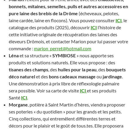
bonnets, mitaines, semelles, pulls et autres accessoires en
pure laine des brebis de la Drôme
(écheveaux, pelotes,
laine cardée, laine en flocons). Vous pouvez consulter
ICI
,
le
catalogue des produits (2025), découvrir
ICI
l’histoire de
cette initiative originale de récupération des laines des
éleveurs Drômois, et contacter Marion pour lui passer votre
commande :
marion_perret@hotmail.com
Léna
et sa structure «
SYMBIOSE
» nous apporte ses
produits et solutions naturels. Elle vous propose : des
tisanes des champs
, des
huiles pour la peau
, des
bouquets
déco naturel
et des
bons cadeaux massage
ou
jardinage
.
Une démonstration à prix libre de réflexologie palmaire
sera possible. Voir sa carte de visite
ICI
et ses produits
Santé
ICI
.
Morgane
, potière à Saint Martin d’hères, viendra proposer
ses poteries « du quotidien » pour les grands et les petits.
Cinq collections, qui entremêlent différentes terres et
décors pour le plaisir et le goût de tous.tes. Elle proposera