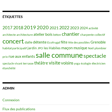
ÉTIQUETTES
2019
2020
2018
2022
2017
2021
2023
2024
activité
chantier
bois
atelier
architecte
architecture
béton
charpente
collectif
concert
détente
fête
Grenoble
dalle
Ecofrugal
fête des possibles
maçon
musique
jardin
les Habiles
habitat participatif
JPO
plombier
Noël
salle commune
spectacle
rue aux enfants
prix
visite
théâtre
voisins
terrasse
électricien
spectacle vivant
yoga
écologie
étanchéité
ADMIN
Connexion
Flux des publications