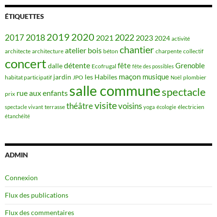
ÉTIQUETTES
2019
2020
2018
2022
2017
2021
2023
2024
activité
chantier
bois
atelier
architecte
architecture
béton
charpente
collectif
concert
détente
fête
Grenoble
dalle
Ecofrugal
fête des possibles
maçon
musique
jardin
les Habiles
habitat participatif
JPO
plombier
Noël
salle commune
spectacle
rue aux enfants
prix
visite
théâtre
voisins
terrasse
électricien
spectacle vivant
yoga
écologie
étanchéité
ADMIN
Connexion
Flux des publications
Flux des commentaires