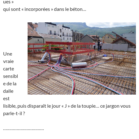
ues »
qui sont « incorporées » dans le béton…
Une
vraie
carte
sensibl
e de la
dalle
est
lisible, puis disparaît le jour « J » de la toupie… ce jargon vous
parle-t-il ?
……………………………