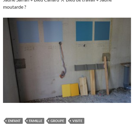
moutarde ?
ENFANT
FAMILLE
GROUPE
VISITE