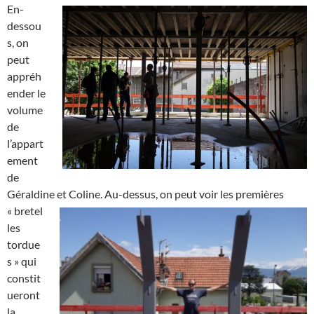
En-
dessou
s, on
peut
appréh
ender le
volume
de
l’appart
ement
de
Géraldine et Coline.
Au-dessus, on peut voir les premières
« bretel
les
tordue
s » qui
constit
ueront
la