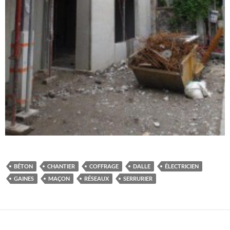
BÉTON
CHANTIER
COFFRAGE
DALLE
ÉLECTRICIEN
GAINES
MAÇON
RÉSEAUX
SERRURIER