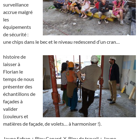
surveillance
accrue malgré
les
équipements
de sécurité :
une chips dans le bec et le niveau redescend d’un cran…
histoire de
laisser à
Florian le
temps de nous
présenter des
échantillons de
façades à
valider
(couleurs et
matières de façade, de volets… à harmoniser !).
Jaune Safran + Bleu Canard X Bleu de travail + Jaune