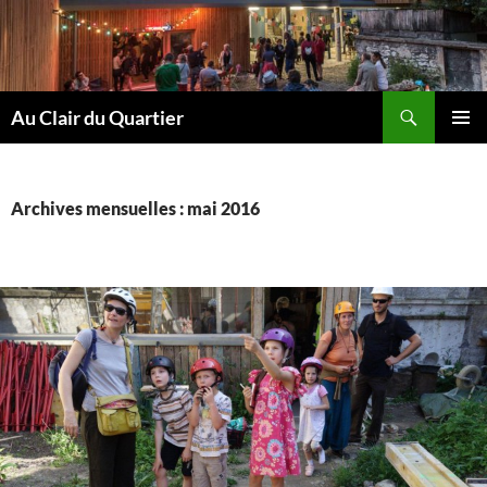
Aller
au
contenu
Recherche
Au Clair du Quartier
MENU
PRINCI
Archives mensuelles : mai 2016