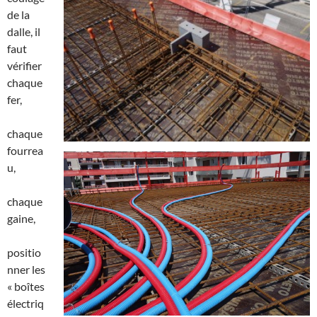
de la
dalle, il
faut
vérifier
chaque
fer,
chaque
fourrea
u,
chaque
gaine,
positio
nner les
« boîtes
électriq