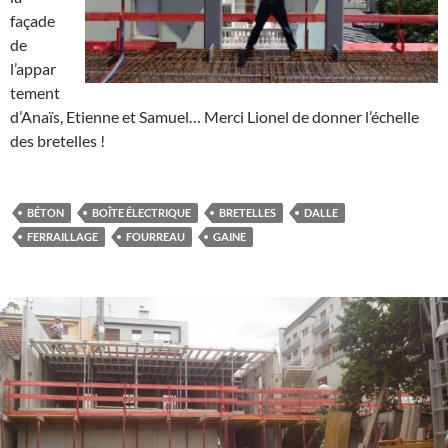
façade
de
l’appar
tement
d’Anaïs, Etienne et Samuel… Merci Lionel de donner l’échelle
des bretelles !
BÉTON
BOÎTE ÉLECTRIQUE
BRETELLES
DALLE
FERRAILLAGE
FOURREAU
GAINE