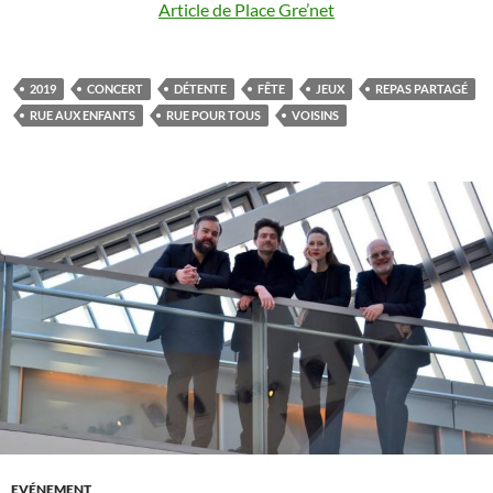
Article de Place Gre’net
2019
CONCERT
DÉTENTE
FÊTE
JEUX
REPAS PARTAGÉ
RUE AUX ENFANTS
RUE POUR TOUS
VOISINS
EVÉNEMENT