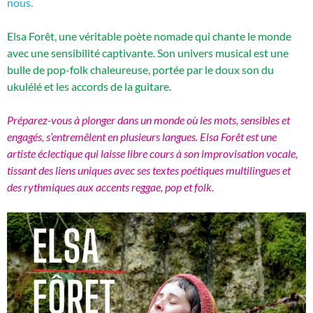
nous.
Elsa Forêt, une véritable poète nomade qui chante le monde
avec une sensibilité captivante. Son univers musical est une
bulle de pop-folk chaleureuse, portée par le doux son du
ukulélé et les accords de la guitare.
Préparez-vous à plonger dans un monde où les mots, sensibles et
engagés, s’entremêlent en plusieurs langues. Elsa Forêt est une
artiste éclectique qui laisse libre cours à son improvisation vocale,
tissant des liens uniques avec ses textes poétiques multilingues et
des rythmiques aux accents reggae, pop et folk.