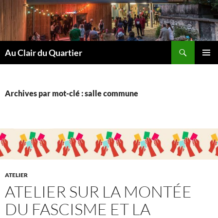
Aller
au
contenu
Recherche
Au Clair du Quartier
MENU
PRINCI
Archives par mot-clé : salle commune
ATELIER
ATELIER SUR LA MONTÉE
DU FASCISME ET LA