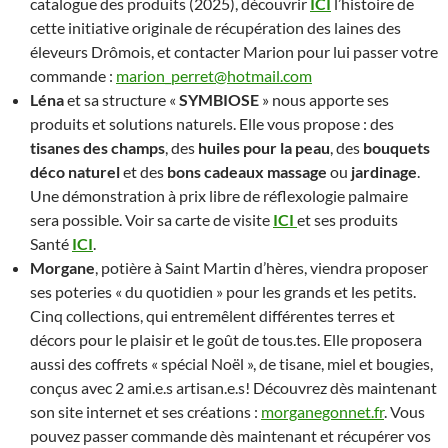
catalogue des produits (2025), découvrir
ICI
l’histoire de
cette initiative originale de récupération des laines des
éleveurs Drômois, et contacter Marion pour lui passer votre
commande :
marion_perret@hotmail.com
Léna
et sa structure «
SYMBIOSE
» nous apporte ses
produits et solutions naturels. Elle vous propose : des
tisanes des champs
, des
huiles pour la peau
, des
bouquets
déco naturel
et des
bons cadeaux massage
ou
jardinage
.
Une démonstration à prix libre de réflexologie palmaire
sera possible. Voir sa carte de visite
ICI
et ses produits
Santé
ICI
.
Morgane
, potière à Saint Martin d’hères, viendra proposer
ses poteries « du quotidien » pour les grands et les petits.
Cinq collections, qui entremêlent différentes terres et
décors pour le plaisir et le goût de tous.tes. Elle proposera
aussi des coffrets « spécial Noël », de tisane, miel et bougies,
conçus avec 2 ami.e.s artisan.e.s! Découvrez dès maintenant
son site internet et ses créations :
morganegonnet.fr
. Vous
pouvez passer commande dès maintenant et récupérer vos