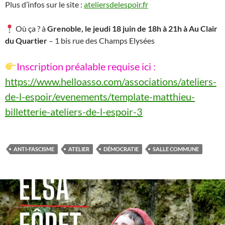
Plus d’infos sur le site :
ateliersdelespoir
.fr
Où ça ? à
Grenoble,
le jeudi 18 juin de 18h à 21h à Au Clair
du Quartier
– 1 bis rue des Champs Elysées
Inscription préalable requise ici :
https://www.helloasso.com/associations/ateliers-
de-l-espoir/evenements/template-matthieu-
billetterie-ateliers-de-l-espoir-3
ANTI-FASCISME
ATELIER
DÉMOCRATIE
SALLE COMMUNE