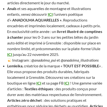
articles directement le jour du marché.
Anaïs
et ses aquarelles de montagne et illustrations
enfants, venez découvrir
ICI
l’univers poétique
d’«
ANADOLMA AQUARELLES »
. Reproductions
encadrées et imprimées localement, cadeaux à petits prix.
En exclusivité cette année : un
livret illustré de comptines
à chanter
pour les 0-3 ans sur les petites bêtes du jardin
auto édité et imprimé à Grenoble : disponible sur place en
nombre limité, et précommandes sur la plate-forme Ulule
ICI
jusqu’au 22 novembre 2025.
Instagram :
@anadolma_pui
et
@anadolma_illustrations
Lemleika
, créatrice de la marque «
TOUT EST POSSIBLE
« .
Elle vous propose des produits durables, fabriqués
localement à Grenoble. Découvrez ses créations sur la
boutique en ligne
ICI
et sa page FB
ICI
! Une gamme variée
d’articles :
Textiles éthiques
: des produits conçus pour
durer avec des matériaux respectueux de l’environnement.
Articles zéro déchet
: des solutions pratiques et
esthétiques pour réduire les déchets au quotidien.
Articles