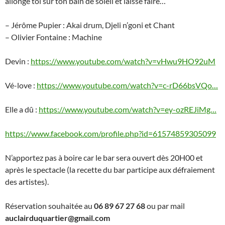
allonge toi sur ton bain de soleil et laisse faire…
– Jérôme Pupier : Akai drum, Djeli n’goni et Chant
– Olivier Fontaine : Machine
Devin :
https://www.youtube.com/watch?v=vHwu9HO92uM
Vé-love :
https://www.youtube.com/watch?v=c-rD66bsVQo…
Elle a dû :
https://www.youtube.com/watch?v=ey-ozREJiMg…
https://www.facebook.com/profile.php?id=61574859305099
N’apportez pas à boire car le bar sera ouvert dès 20H00 et
après le spectacle (la recette du bar participe aux défraiement
des artistes).
Réservation souhaitée au
06 89 67 27 68
ou par mail
auclairduquartier@gmail.com