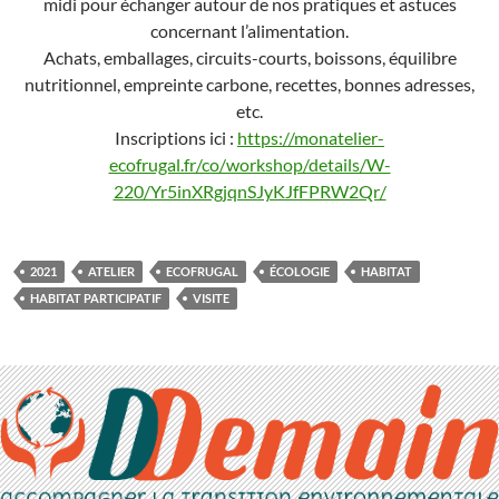
midi pour échanger autour de nos pratiques et astuces
concernant l’alimentation.
Achats, emballages, circuits-courts, boissons, équilibre
nutritionnel, empreinte carbone, recettes, bonnes adresses,
etc.
Inscriptions ici :
https://monatelier-
ecofrugal.fr/co/workshop/details/W-
220/Yr5inXRgjqnSJyKJfFPRW2Qr/
2021
ATELIER
ECOFRUGAL
ÉCOLOGIE
HABITAT
HABITAT PARTICIPATIF
VISITE