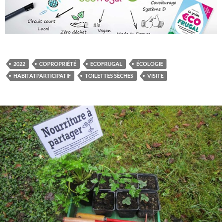
2022
COPROPRIÉTÉ
ECOFRUGAL
ÉCOLOGIE
HABITATPARTICIPATIF
TOILETTES SÈCHES
VISITE