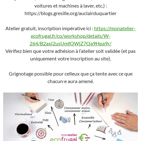
voitures et machines à laver, etc.) :
https://blogs.gresille.org/auclairduquartier
Atelier gratuit, inscription impérative ici :
https://monatelier-
ecofrugal.fr/co/workshop/details/W-
264/B2axI2usUmfQWjZ7Qa9Hpa9r/
Vérifiez bien que votre adhésion à l’atelier soit validée (et pas
uniquement votre inscription au site).
Grignotage possible pour celleux que ça tente avec ce que
chacun⸱e aura amené.