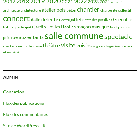
2019
2020
2018
2022
2017
2021
2023
2024
activité
chantier
bois
atelier
architecte
architecture
béton
charpente
collectif
concert
détente
fête
Grenoble
dalle
Ecofrugal
fête des possibles
maçon
musique
jardin
les Habiles
habitat participatif
JPO
plombier
Noël
salle commune
spectacle
rue aux enfants
prix
visite
théâtre
voisins
terrasse
électricien
spectacle vivant
yoga
écologie
étanchéité
ADMIN
Connexion
Flux des publications
Flux des commentaires
Site de WordPress-FR