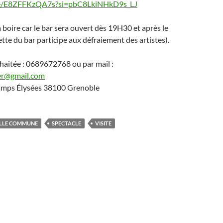
be/E8ZFFKzQA7s?si=pbC8LkiNHkD9s_LJ‌
 boire car le bar sera ouvert dès 19H30 et après le
ette du bar participe aux défraiement des artistes).
haitée : 0689672768 ou par mail :
ier@gmail.com
amps Élysées 38100 Grenoble
LLE COMMUNE
SPECTACLE
VISITE