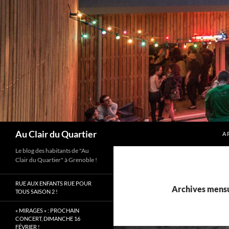
Aller
au
contenu
Recherche
Au Clair du Quartier
A 
Le blog des habitants de "Au
Clair du Quartier" à Grenoble !
RUE AUX ENFANTS RUE POUR
Archives mensu
TOUS SAISON 2 !
« MIRAGES » : PROCHAIN
CONCERT, DIMANCHE 16
FÉVRIER !