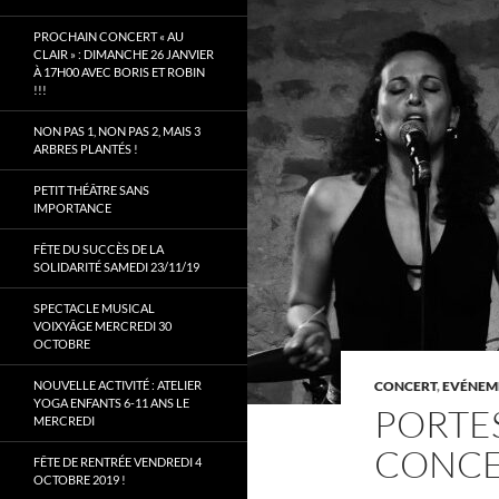
PROCHAIN CONCERT « AU
CLAIR » : DIMANCHE 26 JANVIER
À 17H00 AVEC BORIS ET ROBIN
!!!
NON PAS 1, NON PAS 2, MAIS 3
ARBRES PLANTÉS !
PETIT THÉÂTRE SANS
IMPORTANCE
FÊTE DU SUCCÈS DE LA
SOLIDARITÉ SAMEDI 23/11/19
SPECTACLE MUSICAL
VOIXYÂGE MERCREDI 30
OCTOBRE
NOUVELLE ACTIVITÉ : ATELIER
CONCERT
,
EVÉNEM
YOGA ENFANTS 6-11 ANS LE
PORTES
MERCREDI
CONCE
FÊTE DE RENTRÉE VENDREDI 4
OCTOBRE 2019 !