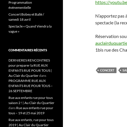
https://youtu.
Programmation
événementielle
Concert Bobey et Ballé /
N’apportez pas à
samedi 18 avril
spectacle (la rec
Spectacle « Quand Viendra la
vague »
Réservation sou
auclairduquart
1bis rue des Ch
COMMENTAIRES RÉCENTS
DERNIERES RENCONTRES
pour preparer la RUE AUX
ENFANTS RUE POUR TOUS |
CONCERT
SA
Au Clair du Quartier
dans
PROGRAMME RUE AUX
ENFANTS RUE POUR TOUS –
26 SEPTEMBRE
Rue aux enfants rue pour tous
saison 2 ! | Au Clair du Quartier
dans
Rue aux enfants rue pour
tous – 19 et 25 mai 2019
Rue aux enfants, rue pour tous
2019 | Au Clair du Quartier