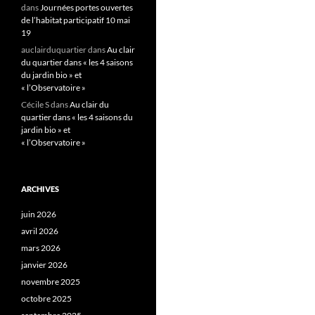
dans
Journées portes ouvertes
de l’habitat participatif 10 mai
19
auclairduquartier
dans
Au clair
du quartier dans « les 4 saisons
du jardin bio » et
« l’Observatoire »
Cécile S
dans
Au clair du
quartier dans « les 4 saisons du
jardin bio » et
« l’Observatoire »
ARCHIVES
juin 2026
avril 2026
mars 2026
janvier 2026
novembre 2025
octobre 2025