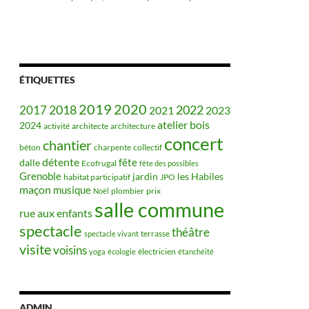
ÉTIQUETTES
2019
2020
2018
2022
2017
2021
2023
bois
atelier
2024
activité
architecte
architecture
concert
chantier
béton
charpente
collectif
détente
fête
dalle
Ecofrugal
fête des possibles
Grenoble
jardin
les Habiles
habitat participatif
JPO
maçon
musique
plombier
prix
Noël
salle commune
rue aux enfants
spectacle
théâtre
terrasse
spectacle vivant
visite
voisins
électricien
yoga
écologie
étanchéité
ADMIN