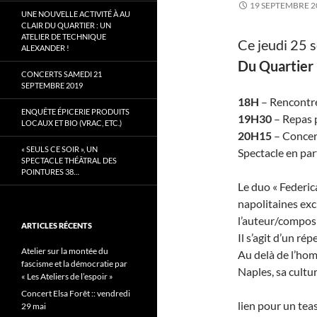
19 SEPTEMBRE 2
UNE NOUVELLE ACTIVITÉ À AU
CLAIR DU QUARTIER : UN
ATELIER DE TECHNIQUE
Ce jeudi 25 
ALEXANDER !
Du Quartier
CONCERTS SAMEDI 21
SEPTEMBRE 2019
18H
– Rencontre
ENQUÊTE ÉPICERIE PRODUITS
19H30
– Repas p
LOCAUX ET BIO (VRAC, ETC.)
20H15
– Concer
« SEULS CE SOIR », UN
Spectacle en part
SPECTACLE THÉÂTRAL DES
POINTURES 38…
Le duo « Federi
napolitaines ex
l’auteur/composi
ARTICLES RÉCENTS
Il s’agit d’un ré
Atelier sur la montée du
Au delà de l’hom
fascisme et la démocratie par
Naples, sa cultu
« Les Ateliers de l’espoir »
Concert Elsa Forêt :: vendredi
lien pour un teas
29 mai