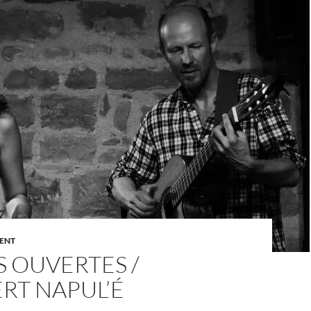
ENT
 OUVERTES /
RT NAPUL’É