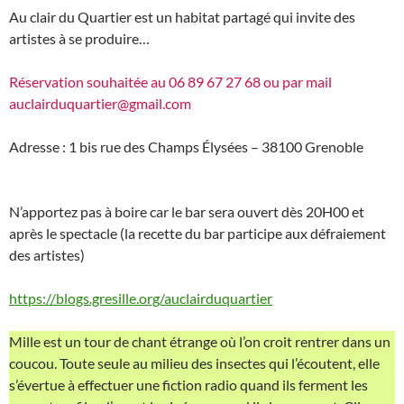
Au clair du Quartier est un habitat partagé qui invite des
artistes à se produire…
Réservation souhaitée au 06 89 67 27 68 ou par mail
auclairduquartier@gmail.com
Adresse : 1 bis rue des Champs Élysées – 38100 Grenoble
N’apportez pas à boire car le bar sera ouvert dès 20H00 et
après le spectacle (la recette du bar participe aux défraiement
des artistes)
https://blogs.gresille.org/auclairduquartier
Mille est un tour de chant étrange où l’on croit rentrer dans un
coucou. Toute seule au milieu des insectes qui l’écoutent, elle
s’évertue à effectuer une fiction radio quand ils ferment les