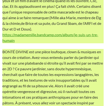
yeux et un film d’avant le cinéma quand ils les ouvrent. Clic,
clac. Et ils applaudissent en plus! Ça fait chhh. Certains disent
que l’unique responsable de cette mascarade est le chapeau
qui aime à se faire remarquer.(Mille aka Marie, membre de Èlg
& la chimie,de Brice et sa pute, du Grand Sbam, de l’ARFI et de
Dur et D et Doux).
https://madamemille.bandcamp.com/album/je-suis-un-tre-
humain
BONTÉ DIVINE est une pièce loufoque, clown & musiques en
cours de création. Avez-vous entendu parler du jardinier qui
vivait sur une platebande si étroite qu’il avait fini par se mettre
en 2D ? Ce pauvre jardinier, sans doute hypermnésique,
cherchait que faire de toutes les expressions langagières, les
traditions, et les textures de voix insupportables qu’il avait
engrangé au fil de sa piteuse vie. Alors il avait créé une
opérette vengeresse et digressive, où il ravivait toutes ces
intonations et ces pratiques anthropiques pour en faire des
pâtons. À présent, vous allez voir un spectacle inspiré par