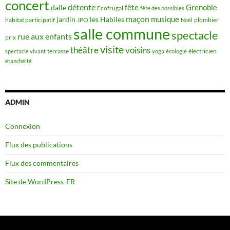
concert
détente
fête
Grenoble
dalle
Ecofrugal
fête des possibles
maçon
musique
jardin
les Habiles
habitat participatif
JPO
plombier
Noël
salle commune
spectacle
rue aux enfants
prix
visite
théâtre
voisins
terrasse
électricien
spectacle vivant
yoga
écologie
étanchéité
ADMIN
Connexion
Flux des publications
Flux des commentaires
Site de WordPress-FR