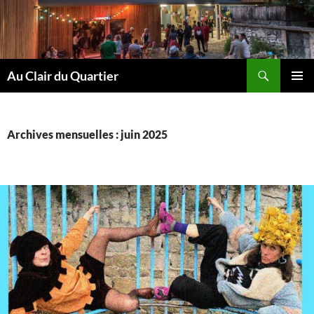
Aller
au
contenu
Recherche
Au Clair du Quartier
MENU
PRINCI
Archives mensuelles : juin 2025