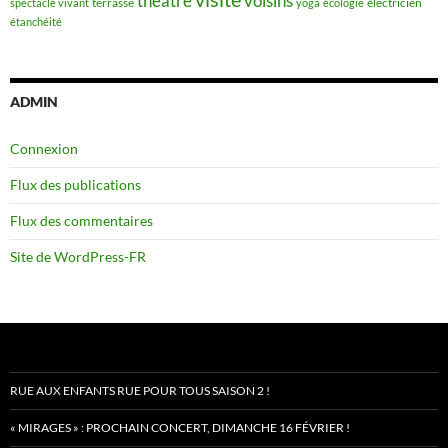
théâtre
voisins
terrasse
électricien
spectacle vivant
yoga
écologie
étanchéité
ADMIN
Connexion
Flux des publications
Flux des commentaires
Site de WordPress-FR
RUE AUX ENFANTS RUE POUR TOUS SAISON 2 !
« MIRAGES » : PROCHAIN CONCERT, DIMANCHE 16 FÉVRIER !