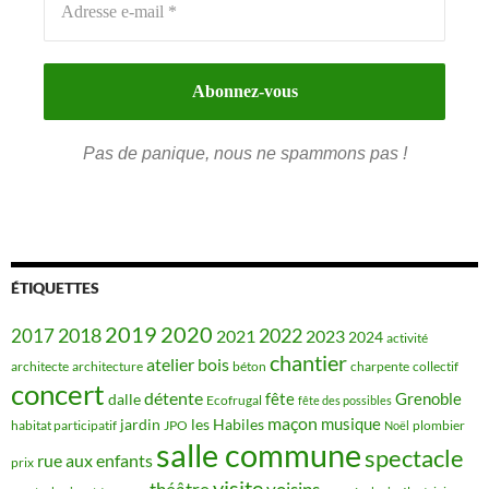
Pas de panique, nous ne spammons pas !
ÉTIQUETTES
2019
2020
2018
2022
2017
2021
2023
2024
activité
chantier
bois
atelier
architecte
architecture
béton
charpente
collectif
concert
détente
fête
Grenoble
dalle
Ecofrugal
fête des possibles
maçon
musique
jardin
les Habiles
habitat participatif
JPO
plombier
Noël
salle commune
spectacle
rue aux enfants
prix
visite