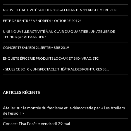
NOUVELLE ACTIVITÉ : ATELIER YOGA ENFANTS 6-11 ANS LE MERCREDI
FÊTE DE RENTRÉE VENDREDI 4 OCTOBRE 2019 !
UNE NOUVELLE ACTIVITÉ À AU CLAIR DU QUARTIER : UN ATELIER DE
TECHNIQUE ALEXANDER !
CONCERTS SAMEDI 21 SEPTEMBRE 2019
ENQUÊTE ÉPICERIE PRODUITS LOCAUX ET BIO (VRAC, ETC.)
« SEULS CE SOIR », UN SPECTACLE THÉÂTRAL DES POINTURES 38…
ARTICLES RÉCENTS
Atelier sur la montée du fascisme et la démocratie par « Les Ateliers
de l’espoir »
Concert Elsa Forêt :: vendredi 29 mai