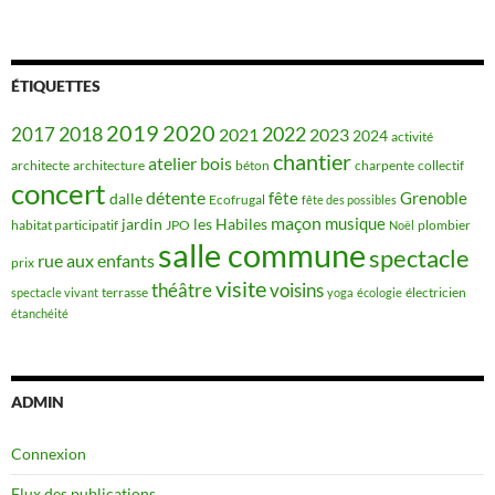
ÉTIQUETTES
2019
2020
2018
2022
2017
2021
2023
2024
activité
chantier
bois
atelier
architecte
architecture
béton
charpente
collectif
concert
détente
fête
Grenoble
dalle
Ecofrugal
fête des possibles
maçon
musique
jardin
les Habiles
habitat participatif
JPO
plombier
Noël
salle commune
spectacle
rue aux enfants
prix
visite
théâtre
voisins
terrasse
électricien
spectacle vivant
yoga
écologie
étanchéité
ADMIN
Connexion
Flux des publications