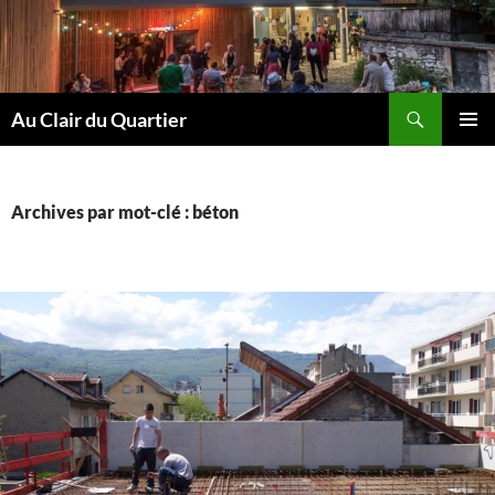
Aller
au
contenu
Recherche
Au Clair du Quartier
MENU
PRINCI
Archives par mot-clé : béton