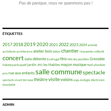
Pas de panique, nous ne spammons pas !
ÉTIQUETTES
2019
2020
2018
2022
2017
2021
2023
2024
activité
chantier
bois
atelier
architecte
architecture
béton
charpente
collectif
concert
détente
fête
Grenoble
dalle
Ecofrugal
fête des possibles
maçon
musique
jardin
les Habiles
habitat participatif
JPO
plombier
Noël
salle commune
spectacle
rue aux enfants
prix
visite
théâtre
voisins
terrasse
électricien
spectacle vivant
yoga
écologie
étanchéité
ADMIN