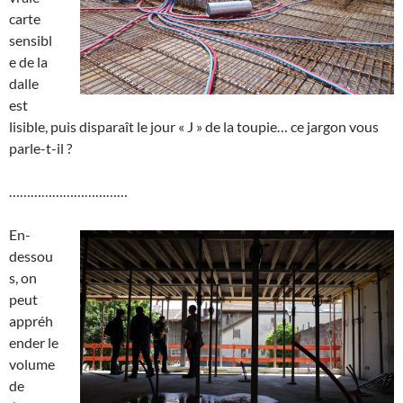
carte
sensibl
e de la
dalle
est
lisible, puis disparaît le jour « J » de la toupie… ce jargon vous
parle-t-il ?
……………………………
En-
dessou
s, on
peut
appréh
ender le
volume
de