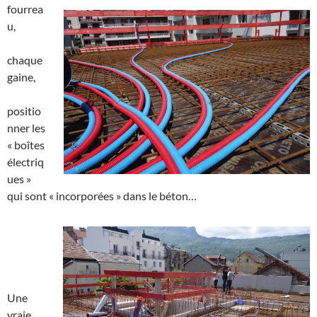
fourrea
u,
chaque
gaine,
positio
nner les
« boîtes
électriq
ues »
qui sont « incorporées » dans le béton…
Une
vraie