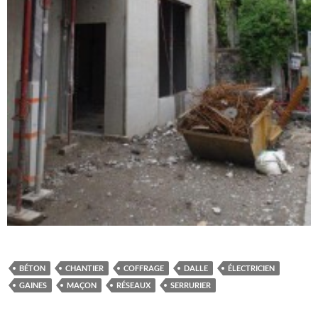
BÉTON
CHANTIER
COFFRAGE
DALLE
ÉLECTRICIEN
GAINES
MAÇON
RÉSEAUX
SERRURIER