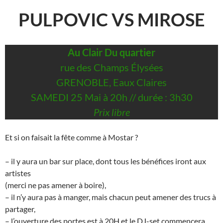
PULPOVIC VS MIROSE
Au Clair Du quartier
rue des Champs Élysées
GRENOBLE, Eaux Claires
SAMEDI 25 Mai à 20h // durée : 3h30
Prix libre
Et si on faisait la fête comme à Mostar ?
– il y aura un bar sur place, dont tous les bénéfices iront aux
artistes
(merci ne pas amener à boire),
– il n’y aura pas à manger, mais chacun peut amener des trucs à
partager,
– l’ouverture des portes est à 20H et le DJ-set commencera