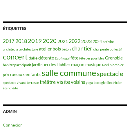
ÉTIQUETTES
2019
2020
2018
2022
2017
2021
2023
2024
activité
chantier
bois
atelier
architecte
architecture
béton
charpente
collectif
concert
détente
fête
Grenoble
dalle
Ecofrugal
fête des possibles
maçon
musique
jardin
les Habiles
habitat participatif
JPO
plombier
Noël
salle commune
spectacle
rue aux enfants
prix
visite
théâtre
voisins
terrasse
électricien
spectacle vivant
yoga
écologie
étanchéité
ADMIN
Connexion