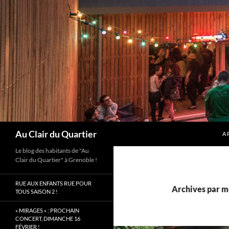
Aller
au
contenu
Recherche
Au Clair du Quartier
A 
Le blog des habitants de "Au
Clair du Quartier" à Grenoble !
RUE AUX ENFANTS RUE POUR
Archives par mo
TOUS SAISON 2 !
« MIRAGES » : PROCHAIN
CONCERT, DIMANCHE 16
FÉVRIER !