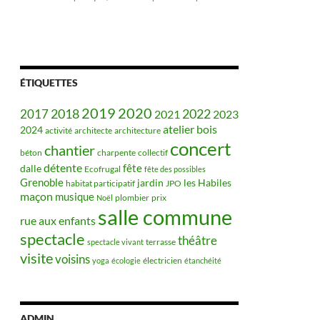
ÉTIQUETTES
2019
2020
2018
2022
2017
2021
2023
bois
atelier
2024
activité
architecte
architecture
concert
chantier
béton
charpente
collectif
détente
fête
dalle
Ecofrugal
fête des possibles
Grenoble
jardin
les Habiles
habitat participatif
JPO
maçon
musique
plombier
prix
Noël
salle commune
rue aux enfants
spectacle
théâtre
terrasse
spectacle vivant
visite
voisins
électricien
yoga
écologie
étanchéité
ADMIN