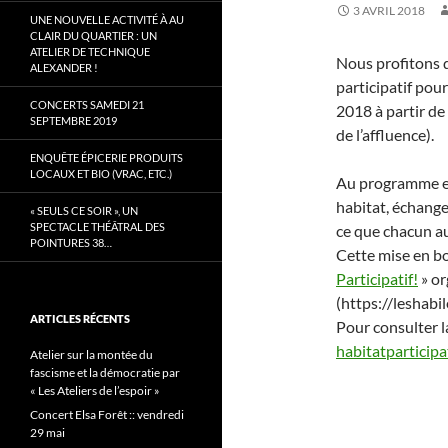
3 AVRIL 2018
UNE NOUVELLE ACTIVITÉ À AU
CLAIR DU QUARTIER : UN
ATELIER DE TECHNIQUE
Nous profitons 
ALEXANDER !
participatif pou
CONCERTS SAMEDI 21
2018 à partir de
SEPTEMBRE 2019
de l’affluence).
ENQUÊTE ÉPICERIE PRODUITS
LOCAUX ET BIO (VRAC, ETC.)
Au programme et
habitat, échange
« SEULS CE SOIR », UN
SPECTACLE THÉÂTRAL DES
ce que chacun au
POINTURES 38…
Cette mise en b
Participatif!
» or
(https://leshabil
ARTICLES RÉCENTS
Pour consulter l
habitatparticip
Atelier sur la montée du
fascisme et la démocratie par
« Les Ateliers de l’espoir »
Concert Elsa Forêt :: vendredi
29 mai