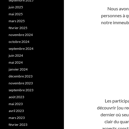
septembre 2025
juin 2025
Nous avons
mai 2025
personnes à qu
mars 2025
notre immeubl
février 2025
novembre 2024
octobre 2024
septembre 2024
juin 2024
mai 2024
janvier 2024
décembre 2023
novembre 2023
septembre 2023
août 2023
Les particip
mai 2023
découvrir (ou re
avril 2023
dernier où seul
mars 2023
clair du quar
février 2023
aspects constr