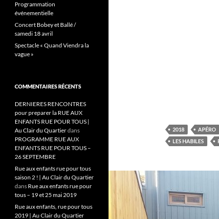
Programmation
événementielle
Concert Bobey et Ballé /
samedi 18 avril
Spectacle « Quand Viendra la
vague »
COMMENTAIRES RÉCENTS
DERNIERES RENCONTRES
pour preparer la RUE AUX
ENFANTS RUE POUR TOUS |
2018
APÉRO
Au Clair du Quartier
dans
PROGRAMME RUE AUX
LES HABILES
ENFANTS RUE POUR TOUS –
26 SEPTEMBRE
Rue aux enfants rue pour tous
saison 2 ! | Au Clair du Quartier
dans
Rue aux enfants rue pour
tous – 19 et 25 mai 2019
Rue aux enfants, rue pour tous
2019 | Au Clair du Quartier