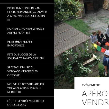
PROCHAIN CONCERT « AU
CLAIR » : DIMANCHE 26 JANVIER
À 17H00 AVEC BORIS ET ROBIN
!!!
NON PAS 1, NON PAS 2, MAIS 3
ARBRES PLANTÉS !
PETIT THÉÂTRE SANS
IMPORTANCE
FÊTE DU SUCCÈS DE LA
SOLIDARITÉ SAMEDI 23/11/19
SPECTACLE MUSICAL
VOIXYÂGE MERCREDI 30
OCTOBRE
NOUVELLE ACTIVITÉ : ATELIER
EVÉNEMENT
YOGA ENFANTS 6-11 ANS LE
APÉRO
MERCREDI
VENDRE
FÊTE DE RENTRÉE VENDREDI 4
OCTOBRE 2019 !