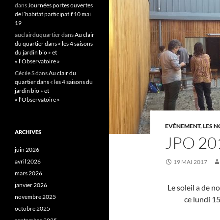
dans
Journées portes ouvertes
de l’habitat participatif 10 mai
19
auclairduquartier
dans
Au clair
du quartier dans « les 4 saisons
du jardin bio » et
« l’Observatoire »
Cécile S
dans
Au clair du
quartier dans « les 4 saisons du
jardin bio » et
« l’Observatoire »
EVÉNEMENT
,
LES N
ARCHIVES
JPO 20
juin 2026
avril 2026
19 MAI 2017
mars 2026
janvier 2026
Le soleil a de 
novembre 2025
ce lundi 1
octobre 2025