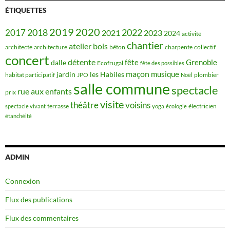
ÉTIQUETTES
2019
2020
2018
2022
2017
2021
2023
2024
activité
chantier
bois
atelier
architecte
architecture
béton
charpente
collectif
concert
détente
fête
Grenoble
dalle
Ecofrugal
fête des possibles
maçon
musique
jardin
les Habiles
habitat participatif
JPO
plombier
Noël
salle commune
spectacle
rue aux enfants
prix
visite
théâtre
voisins
terrasse
électricien
spectacle vivant
yoga
écologie
étanchéité
ADMIN
Connexion
Flux des publications
Flux des commentaires