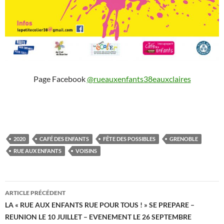
Page Facebook
@rueauxenfants38eauxclaires
2020
CAFÉ DES ENFANTS
FÊTE DES POSSIBLES
GRENOBLE
RUE AUX ENFANTS
VOISINS
Navigation
ARTICLE PRÉCÉDENT
des
LA « RUE AUX ENFANTS RUE POUR TOUS ! » SE PREPARE –
REUNION LE 10 JUILLET – EVENEMENT LE 26 SEPTEMBRE