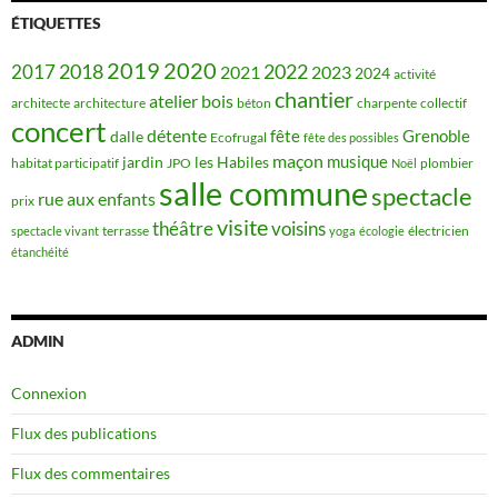
ÉTIQUETTES
2019
2020
2018
2022
2017
2021
2023
2024
activité
chantier
bois
atelier
architecte
architecture
béton
charpente
collectif
concert
détente
fête
Grenoble
dalle
Ecofrugal
fête des possibles
maçon
musique
jardin
les Habiles
habitat participatif
JPO
plombier
Noël
salle commune
spectacle
rue aux enfants
prix
visite
théâtre
voisins
terrasse
électricien
spectacle vivant
yoga
écologie
étanchéité
ADMIN
Connexion
Flux des publications
Flux des commentaires