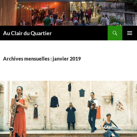
Aller
au
contenu
Recherche
Au Clair du Quartier
MENU
PRINCI
Archives mensuelles : janvier 2019