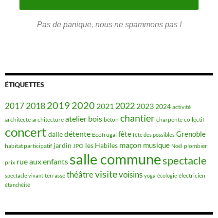
Pas de panique, nous ne spammons pas !
ÉTIQUETTES
2019
2020
2018
2022
2017
2021
2023
2024
activité
chantier
bois
atelier
architecte
architecture
béton
charpente
collectif
concert
détente
fête
Grenoble
dalle
Ecofrugal
fête des possibles
maçon
musique
jardin
les Habiles
habitat participatif
JPO
plombier
Noël
salle commune
spectacle
rue aux enfants
prix
visite
théâtre
voisins
terrasse
électricien
spectacle vivant
yoga
écologie
étanchéité