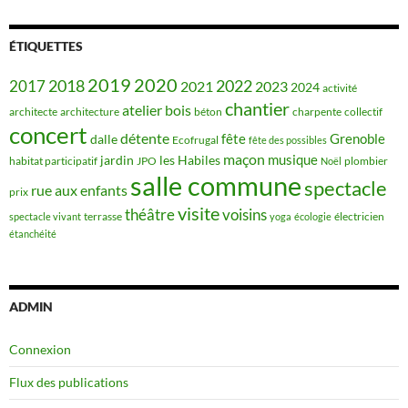
ÉTIQUETTES
2019
2020
2018
2022
2017
2021
2023
2024
activité
chantier
bois
atelier
architecte
architecture
béton
charpente
collectif
concert
détente
fête
Grenoble
dalle
Ecofrugal
fête des possibles
maçon
musique
jardin
les Habiles
habitat participatif
JPO
plombier
Noël
salle commune
spectacle
rue aux enfants
prix
visite
théâtre
voisins
terrasse
électricien
spectacle vivant
yoga
écologie
étanchéité
ADMIN
Connexion
Flux des publications