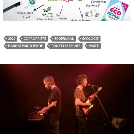
2022
COPROPRIÉTÉ
ECOFRUGAL
ÉCOLOGIE
HABITATPARTICIPATIF
TOILETTES SÈCHES
VISITE