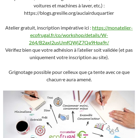
voitures et machines à laver, etc.) :
https://blogs.gresille.org/auclairduquartier
Atelier gratuit, inscription impérative ici :
https://monatelier-
ecofrugal.fr/co/workshop/details/W-
264/B2axI2usUmfQWjZ7Qa9Hpa9r/
Vérifiez bien que votre adhésion à l’atelier soit validée (et pas
uniquement votre inscription au site).
Grignotage possible pour celleux que ça tente avec ce que
chacun⸱e aura amené.