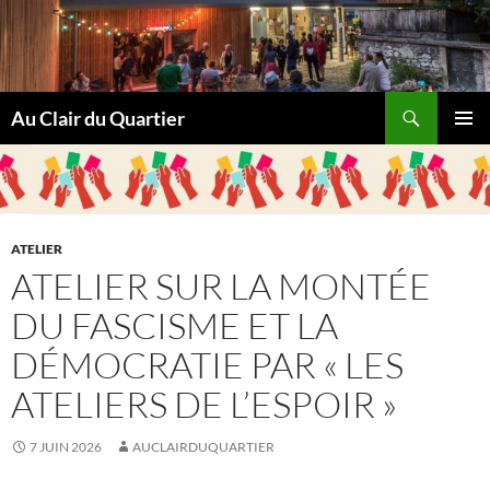
Aller
au
contenu
Recherche
Au Clair du Quartier
MENU
PRINCI
ATELIER
ATELIER SUR LA MONTÉE
DU FASCISME ET LA
DÉMOCRATIE PAR « LES
ATELIERS DE L’ESPOIR »
7 JUIN 2026
AUCLAIRDUQUARTIER