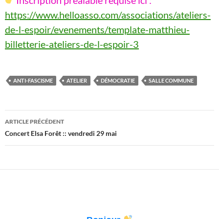
Inscription préalable requise ici :
https://www.helloasso.com/associations/ateliers-
de-l-espoir/evenements/template-matthieu-
billetterie-ateliers-de-l-espoir-3
ANTI-FASCISME
ATELIER
DÉMOCRATIE
SALLE COMMUNE
Navigation
ARTICLE PRÉCÉDENT
des
Concert Elsa Forêt :: vendredi 29 mai
articles