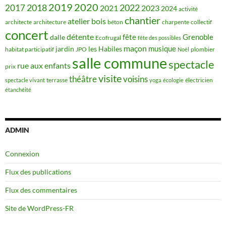
2019
2020
2018
2022
2017
2021
2023
2024
activité
chantier
bois
atelier
architecte
architecture
béton
charpente
collectif
concert
détente
fête
Grenoble
dalle
Ecofrugal
fête des possibles
maçon
musique
jardin
les Habiles
habitat participatif
JPO
plombier
Noël
salle commune
spectacle
rue aux enfants
prix
visite
théâtre
voisins
terrasse
électricien
spectacle vivant
yoga
écologie
étanchéité
ADMIN
Connexion
Flux des publications
Flux des commentaires
Site de WordPress-FR