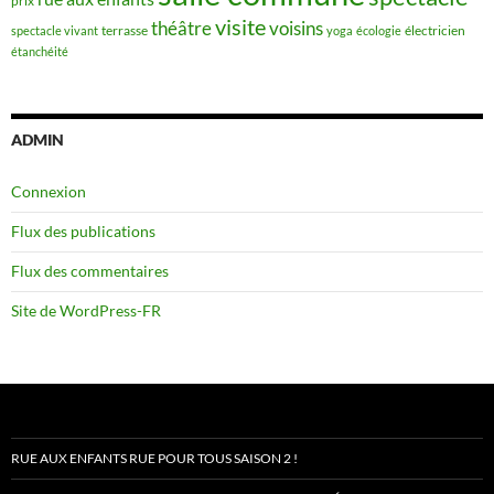
prix
visite
théâtre
voisins
terrasse
électricien
spectacle vivant
yoga
écologie
étanchéité
ADMIN
Connexion
Flux des publications
Flux des commentaires
Site de WordPress-FR
RUE AUX ENFANTS RUE POUR TOUS SAISON 2 !