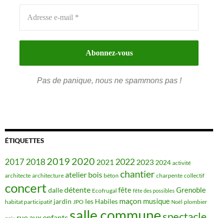
Pas de panique, nous ne spammons pas !
ÉTIQUETTES
2019
2020
2018
2022
2017
2021
2023
2024
activité
chantier
bois
atelier
architecte
architecture
béton
charpente
collectif
concert
détente
fête
Grenoble
dalle
Ecofrugal
fête des possibles
maçon
musique
jardin
les Habiles
habitat participatif
JPO
plombier
Noël
salle commune
spectacle
rue aux enfants