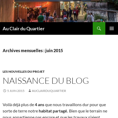
Aller
au
contenu
Recherche
Au Clair du Quartier
MENU
PRINCI
Archives mensuelles : juin 2015
LES NOUVELLES DU PROJET
NAISSANCE DU BLOG
5 JUIN 2015
AUCLAIRDUQUARTIER
Voilà déjà plus de
4 ans
que nous travaillons dur pour que
sorte de terre notre
habitat partagé.
Bien que le terrain ne
nous appartienne pas encore et que les travaux n’aient