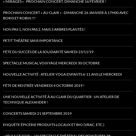
« MIRAGES » : PROCHAIN CONCERT, DIMANCHE 16 FÉVRIER !
PROCHAIN CONCERT « AU CLAIR » : DIMANCHE 26 JANVIER À 17H00 AVEC
BORIS ET ROBIN !!!
NON PAS 1, NON PAS 2, MAIS 3 ARBRES PLANTÉS !
PETIT THÉÂTRE SANS IMPORTANCE
FÊTE DU SUCCÈS DE LA SOLIDARITÉ SAMEDI 23/11/19
SPECTACLE MUSICAL VOIXYÂGE MERCREDI 30 OCTOBRE
NOUVELLE ACTIVITÉ : ATELIER YOGA ENFANTS 6-11 ANS LE MERCREDI
FÊTE DE RENTRÉE VENDREDI 4 OCTOBRE 2019 !
UNE NOUVELLE ACTIVITÉ À AU CLAIR DU QUARTIER : UN ATELIER DE
TECHNIQUE ALEXANDER !
CONCERTS SAMEDI 21 SEPTEMBRE 2019
ENQUÊTE ÉPICERIE PRODUITS LOCAUX ET BIO (VRAC, ETC.)
« SEULS CE SOIR », UN SPECTACLE THÉÂTRAL DES POINTURES 38…