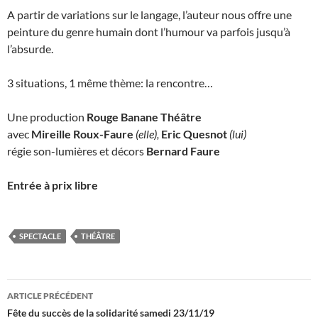
A partir de variations sur le langage, l’auteur nous offre une
peinture du genre humain dont l’humour va parfois jusqu’à
l’absurde.
3 situations, 1 même thème: la rencontre…
Une production
Rouge Banane Théâtre
avec
Mireille Roux-Faure
(elle),
Eric Quesnot
(lui)
régie son-lumières et décors
Bernard Faure
Entrée à
prix libre
SPECTACLE
THÉÂTRE
Navigation
ARTICLE PRÉCÉDENT
des
Fête du succès de la solidarité samedi 23/11/19