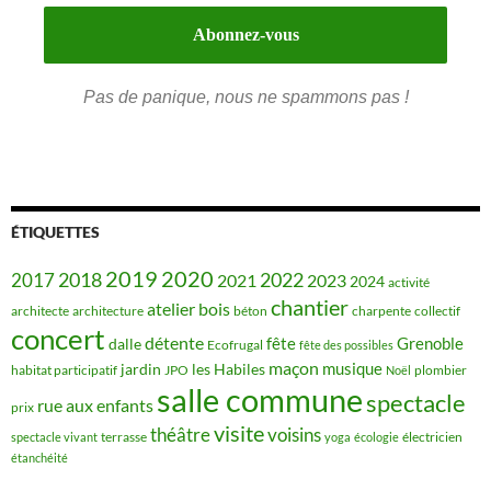
Pas de panique, nous ne spammons pas !
ÉTIQUETTES
2019
2020
2018
2022
2017
2021
2023
2024
activité
chantier
bois
atelier
architecte
architecture
béton
charpente
collectif
concert
détente
fête
Grenoble
dalle
Ecofrugal
fête des possibles
maçon
musique
jardin
les Habiles
habitat participatif
JPO
plombier
Noël
salle commune
spectacle
rue aux enfants
prix
visite
théâtre
voisins
terrasse
électricien
spectacle vivant
yoga
écologie
étanchéité