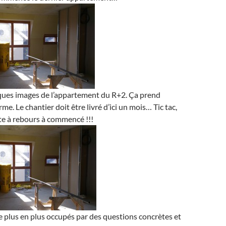
lques images de l’appartement du R+2. Ça prend
e. Le chantier doit être livré d’ici un mois… Tic tac,
te à rebours à commencé !!!
plus en plus occupés par des questions concrètes et