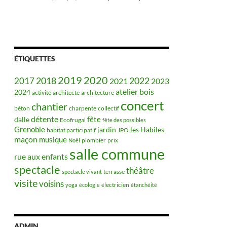
ÉTIQUETTES
2019
2020
2018
2022
2017
2021
2023
bois
atelier
2024
activité
architecte
architecture
concert
chantier
béton
charpente
collectif
détente
fête
dalle
Ecofrugal
fête des possibles
Grenoble
jardin
les Habiles
habitat participatif
JPO
maçon
musique
plombier
prix
Noël
salle commune
rue aux enfants
spectacle
théâtre
terrasse
spectacle vivant
visite
voisins
électricien
yoga
écologie
étanchéité
ADMIN