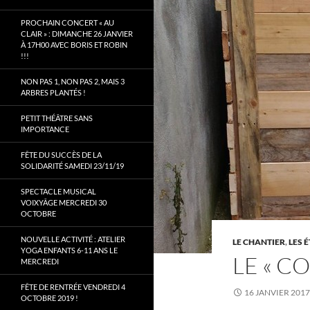
PROCHAIN CONCERT « AU
CLAIR » : DIMANCHE 26 JANVIER
À 17H00 AVEC BORIS ET ROBIN
!!!
NON PAS 1, NON PAS 2, MAIS 3
ARBRES PLANTÉS !
PETIT THÉÂTRE SANS
IMPORTANCE
FÊTE DU SUCCÈS DE LA
SOLIDARITÉ SAMEDI 23/11/19
SPECTACLE MUSICAL
VOIXYÂGE MERCREDI 30
OCTOBRE
NOUVELLE ACTIVITÉ : ATELIER
LE CHANTIER
,
LES 
YOGA ENFANTS 6-11 ANS LE
LE « C
MERCREDI
FÊTE DE RENTRÉE VENDREDI 4
16 JANVIER 2017
OCTOBRE 2019 !