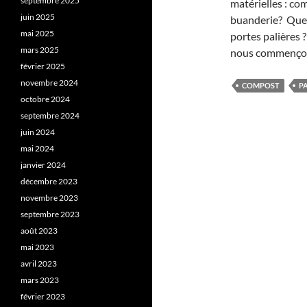
septembre 2025
matérielles : co
juin 2025
buanderie? Quell
mai 2025
portes palières 
mars 2025
nous commençons 
février 2025
novembre 2024
COMPOST
P
octobre 2024
septembre 2024
juin 2024
mai 2024
janvier 2024
décembre 2023
novembre 2023
septembre 2023
août 2023
mai 2023
avril 2023
mars 2023
février 2023