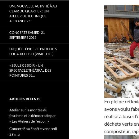
UNE NOUVELLE ACTIVITÉ À AU
CLAIR DU QUARTIER : UN
ATELIER DE TECHNIQUE
ALEXANDER !
CONCERTS SAMEDI 21
SEPTEMBRE 2019
ENQUÊTE ÉPICERIE PRODUITS
LOCAUX ET BIO (VRAC, ETC.)
« SEULS CE SOIR », UN
SPECTACLE THÉÂTRAL DES
POINTURES 38…
ARTICLES RÉCENTS
En pleine réflex
avons voulu fabr
Atelier sur la montée du
fascisme et la démocratie par
réalisé à base d’
« Les Ateliers de l’espoir »
déchets verts en
Concert Elsa Forêt :: vendredi
composteur, rapp
29 mai