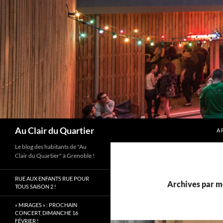
Aller
au
contenu
Recherche
Au Clair du Quartier
A 
Le blog des habitants de "Au
Clair du Quartier" à Grenoble !
RUE AUX ENFANTS RUE POUR
Archives par mo
TOUS SAISON 2 !
« MIRAGES » : PROCHAIN
CONCERT, DIMANCHE 16
FÉVRIER !