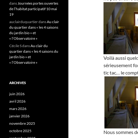
dans
Journées portes ouvertes
de l’habitat participatif 10 mai
19
auclairduquartier
dans
Au clair
du quartier dans « les 4 saisons
du jardin bio » et
« l’Observatoire »
Cécile S
dans
Au clair du
quartier dans « les 4 saisons du
jardin bio » et
Voilà aussi que
« l’Observatoire »
sérieusement form
tic tac… le comp
ARCHIVES
juin 2026
avril 2026
mars 2026
janvier 2026
novembre 2025
octobre 2025
Nous sommes de 