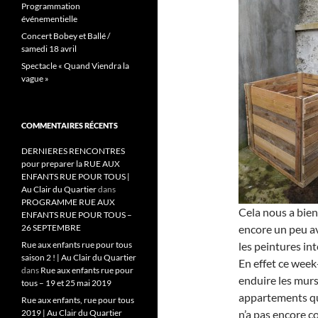
Programmation
événementielle
Concert Bobey et Ballé /
samedi 18 avril
Spectacle « Quand Viendra la
vague »
COMMENTAIRES RÉCENTS
DERNIERES RENCONTRES
pour preparer la RUE AUX
ENFANTS RUE POUR TOUS |
Au Clair du Quartier
dans
PROGRAMME RUE AUX
Cela nous a bien
ENFANTS RUE POUR TOUS –
26 SEPTEMBRE
encore un peu a
Rue aux enfants rue pour tous
les peintures in
saison 2 ! | Au Clair du Quartier
En effet ce week
dans
Rue aux enfants rue pour
enduire les murs/
tous – 19 et 25 mai 2019
appartements qui
Rue aux enfants, rue pour tous
2019 | Au Clair du Quartier
n’a pas encore 