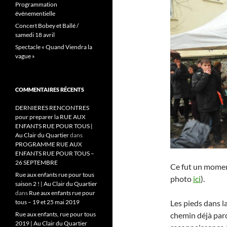
Programmation
événementielle
Concert Bobey et Ballé /
samedi 18 avril
Spectacle « Quand Viendra la
vague »
COMMENTAIRES RÉCENTS
DERNIERES RENCONTRES
pour preparer la RUE AUX
ENFANTS RUE POUR TOUS |
Au Clair du Quartier
dans
PROGRAMME RUE AUX
ENFANTS RUE POUR TOUS –
26 SEPTEMBRE
Ce fut un moment
Rue aux enfants rue pour tous
photo
ici
).
saison 2 ! | Au Clair du Quartier
dans
Rue aux enfants rue pour
tous – 19 et 25 mai 2019
Les pieds dans la
Rue aux enfants, rue pour tous
chemin déjà par
2019 | Au Clair du Quartier