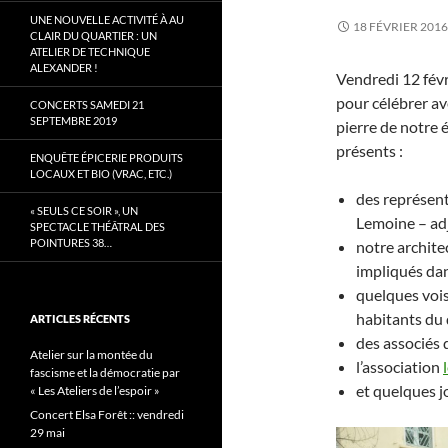
UNE NOUVELLE ACTIVITÉ À AU
18 FÉVRIER 2016
CLAIR DU QUARTIER : UN
ATELIER DE TECHNIQUE
ALEXANDER !
Vendredi 12 fév
pour célébrer av
CONCERTS SAMEDI 21
SEPTEMBRE 2019
pierre de notre 
présents :
ENQUÊTE ÉPICERIE PRODUITS
LOCAUX ET BIO (VRAC, ETC.)
des représent
« SEULS CE SOIR », UN
Lemoine – adj
SPECTACLE THÉÂTRAL DES
POINTURES 38…
notre archite
impliqués dan
quelques voisi
habitants du 
ARTICLES RÉCENTS
des associés 
Atelier sur la montée du
l’association
fascisme et la démocratie par
et quelques j
« Les Ateliers de l’espoir »
Concert Elsa Forêt :: vendredi
29 mai