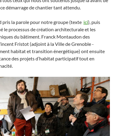
 tous ceux qui nous ont soutenus jusque là avant de
ce démarrage de chantier tant attendu.
 pris la parole pour notre groupe (texte
ici
), puis
é le processus de création architecturale et les
chniques du bâtiment. Franck Montaudon des
ncent Fristot (adjoint à la Ville de Grenoble -
ent habitat et transition énergétique) ont ensuite
tance des projets d’habitat participatif tout en
nacité.