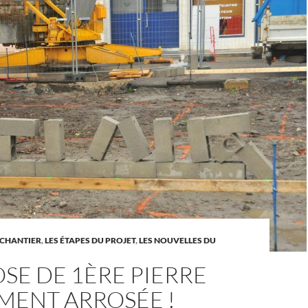
 CHANTIER
,
LES ÉTAPES DU PROJET
,
LES NOUVELLES DU
SE DE 1ÈRE PIERRE
MENT ARROSÉE !