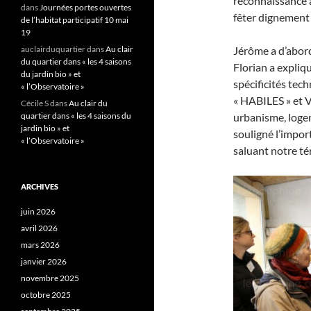
reconnaissance à
dans
Journées portes ouvertes
fêter dignement 
de l’habitat participatif 10 mai
19
auclairduquartier
dans
Au clair
Jérôme a d’abord
du quartier dans « les 4 saisons
Florian a expliqu
du jardin bio » et
spécificités te
« l’Observatoire »
« HABILES » et Vi
Cécile S
dans
Au clair du
quartier dans « les 4 saisons du
urbanisme, logem
jardin bio » et
souligné l’impor
« l’Observatoire »
saluant notre té
ARCHIVES
juin 2026
avril 2026
mars 2026
janvier 2026
novembre 2025
octobre 2025