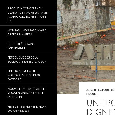
PROCHAIN CONCERT « AU
CLAIR » : DIMANCHE 26 JANVIER
À 17H00 AVEC BORIS ET ROBIN
!!!
NON PAS 1, NON PAS 2, MAIS 3
ARBRES PLANTÉS !
PETIT THÉÂTRE SANS
IMPORTANCE
FÊTE DU SUCCÈS DE LA
SOLIDARITÉ SAMEDI 23/11/19
SPECTACLE MUSICAL
VOIXYÂGE MERCREDI 30
OCTOBRE
NOUVELLE ACTIVITÉ : ATELIER
ARCHITECTURE
,
LE
YOGA ENFANTS 6-11 ANS LE
PROJET
MERCREDI
UNE PO
FÊTE DE RENTRÉE VENDREDI 4
DIGNE
OCTOBRE 2019 !