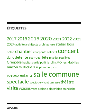
ÉTIQUETTES
2019
2020
2018
2022
2017
2021
2023
bois
atelier
2024
activité
architecte
architecture
concert
chantier
béton
charpente
collectif
détente
fête
dalle
Ecofrugal
fête des possibles
Grenoble
jardin
les Habiles
habitat participatif
JPO
maçon
musique
plombier
prix
Noël
salle commune
rue aux enfants
spectacle
théâtre
terrasse
spectacle vivant
visite
voisins
électricien
yoga
écologie
étanchéité
ADMIN