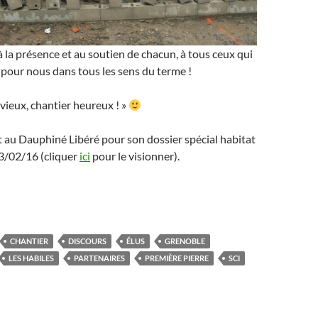
 la présence et au soutien de chacun, à tous ceux qui
 pour nous dans tous les sens du terme !
ieux, chantier heureux ! »
 au Dauphiné Libéré pour son dossier spécial habitat
13/02/16 (cliquer
ici
pour le visionner).
CHANTIER
DISCOURS
ÉLUS
GRENOBLE
LES HABILES
PARTENAIRES
PREMIÈRE PIERRE
SCI