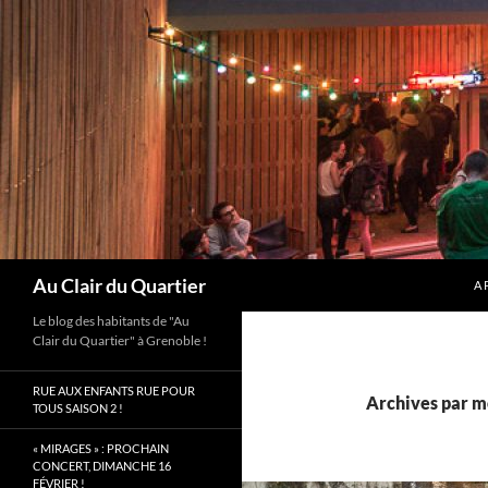
Aller
au
contenu
Recherche
Au Clair du Quartier
A 
Le blog des habitants de "Au
Clair du Quartier" à Grenoble !
RUE AUX ENFANTS RUE POUR
Archives par mo
TOUS SAISON 2 !
« MIRAGES » : PROCHAIN
CONCERT, DIMANCHE 16
FÉVRIER !