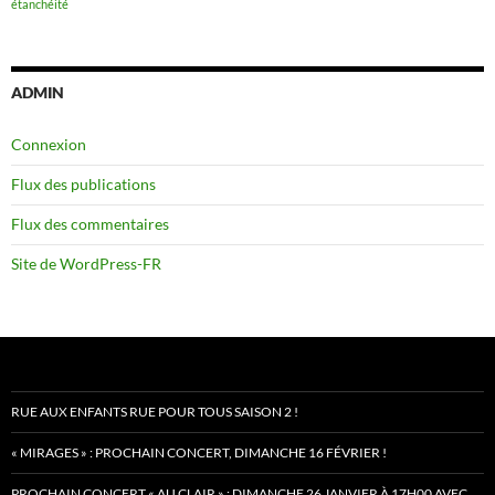
étanchéité
ADMIN
Connexion
Flux des publications
Flux des commentaires
Site de WordPress-FR
RUE AUX ENFANTS RUE POUR TOUS SAISON 2 !
« MIRAGES » : PROCHAIN CONCERT, DIMANCHE 16 FÉVRIER !
PROCHAIN CONCERT « AU CLAIR » : DIMANCHE 26 JANVIER À 17H00 AVEC