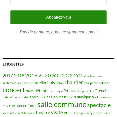
Pas de panique, nous ne spammons pas !
ÉTIQUETTES
2019
2020
2018
2022
2017
2021
2023
2024
activité
chantier
bois
atelier
architecte
architecture
béton
charpente
collectif
concert
détente
fête
Grenoble
dalle
Ecofrugal
fête des possibles
maçon
musique
jardin
les Habiles
habitat participatif
JPO
plombier
Noël
salle commune
spectacle
rue aux enfants
prix
visite
théâtre
voisins
terrasse
électricien
spectacle vivant
yoga
écologie