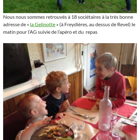
Nous nous sommes retrouvés à 18 sociétaires à la très bonne
adresse de «
la Gelinotte
» (à Freydières, au dessus de Revel) le
matin pour l’AG suivie de l’apéro et du repas