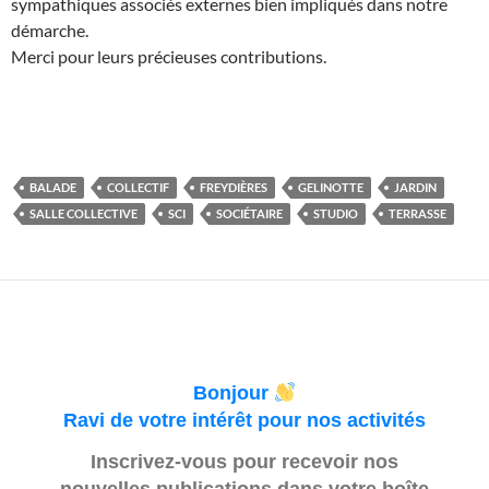
sympathiques associés externes bien impliqués dans notre
démarche.
Merci pour leurs précieuses contributions.
BALADE
COLLECTIF
FREYDIÈRES
GELINOTTE
JARDIN
SALLE COLLECTIVE
SCI
SOCIÉTAIRE
STUDIO
TERRASSE
Bonjour
Ravi de votre intérêt pour nos activités
Inscrivez-vous pour recevoir nos
nouvelles publications dans votre boîte