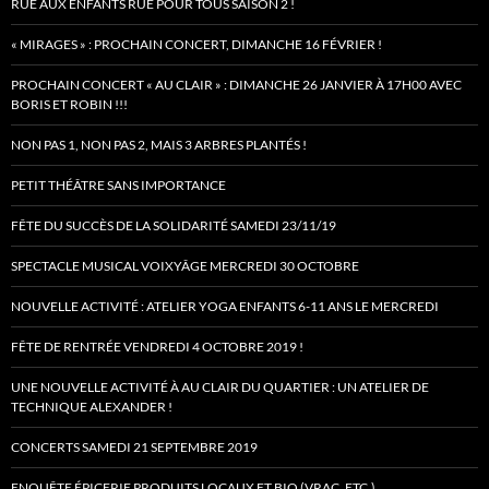
RUE AUX ENFANTS RUE POUR TOUS SAISON 2 !
« MIRAGES » : PROCHAIN CONCERT, DIMANCHE 16 FÉVRIER !
PROCHAIN CONCERT « AU CLAIR » : DIMANCHE 26 JANVIER À 17H00 AVEC
BORIS ET ROBIN !!!
NON PAS 1, NON PAS 2, MAIS 3 ARBRES PLANTÉS !
PETIT THÉÂTRE SANS IMPORTANCE
FÊTE DU SUCCÈS DE LA SOLIDARITÉ SAMEDI 23/11/19
SPECTACLE MUSICAL VOIXYÂGE MERCREDI 30 OCTOBRE
NOUVELLE ACTIVITÉ : ATELIER YOGA ENFANTS 6-11 ANS LE MERCREDI
FÊTE DE RENTRÉE VENDREDI 4 OCTOBRE 2019 !
UNE NOUVELLE ACTIVITÉ À AU CLAIR DU QUARTIER : UN ATELIER DE
TECHNIQUE ALEXANDER !
CONCERTS SAMEDI 21 SEPTEMBRE 2019
ENQUÊTE ÉPICERIE PRODUITS LOCAUX ET BIO (VRAC, ETC.)