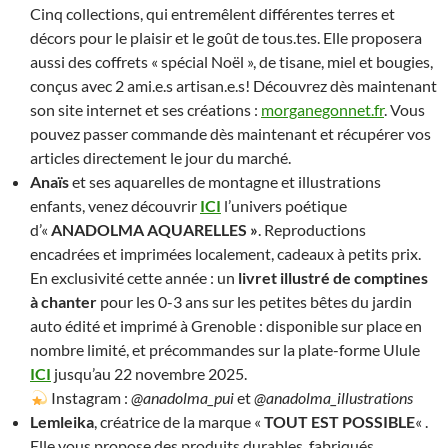
Cinq collections, qui entremêlent différentes terres et
décors pour le plaisir et le goût de tous.tes. Elle proposera
aussi des coffrets « spécial Noël », de tisane, miel et bougies,
conçus avec 2 ami.e.s artisan.e.s! Découvrez dès maintenant
son site internet et ses créations :
morganegonnet.fr
. Vous
pouvez passer commande dès maintenant et récupérer vos
articles directement le jour du marché.
Anaïs
et ses aquarelles de montagne et illustrations
enfants, venez découvrir
ICI
l’univers poétique
d’«
ANADOLMA AQUARELLES »
. Reproductions
encadrées et imprimées localement, cadeaux à petits prix.
En exclusivité cette année : un
livret illustré de comptines
à chanter
pour les 0-3 ans sur les petites bêtes du jardin
auto édité et imprimé à Grenoble : disponible sur place en
nombre limité, et précommandes sur la plate-forme Ulule
ICI
jusqu’au 22 novembre 2025.
Instagram :
@anadolma_pui
et
@anadolma_illustrations
Lemleika
, créatrice de la marque «
TOUT EST POSSIBLE
« .
Elle vous propose des produits durables, fabriqués