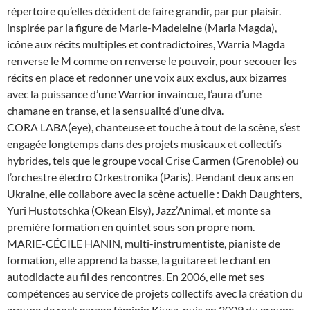
répertoire qu’elles décident de faire grandir, par pur plaisir.
inspirée par la figure de Marie-Madeleine (Maria Magda),
icône aux récits multiples et contradictoires, Warria Magda
renverse le M comme on renverse le pouvoir, pour secouer les
récits en place et redonner une voix aux exclus, aux bizarres
avec la puissance d’une Warrior invaincue, l’aura d’une
chamane en transe, et la sensualité d’une diva.
CORA LABA(eye), chanteuse et touche à tout de la scène, s’est
engagée longtemps dans des projets musicaux et collectifs
hybrides, tels que le groupe vocal Crise Carmen (Grenoble) ou
l’orchestre électro Orkestronika (Paris). Pendant deux ans en
Ukraine, elle collabore avec la scène actuelle : Dakh Daughters,
Yuri Hustotschka (Okean Elsy), Jazz’Animal, et monte sa
première formation en quintet sous son propre nom.
MARIE-CÉCILE HANIN, multi-instrumentiste, pianiste de
formation, elle apprend la basse, la guitare et le chant en
autodidacte au fil des rencontres. En 2006, elle met ses
compétences au service de projets collectifs avec la création du
groupe de rock garage féminin Kiusa, puis en 2009 du groupe