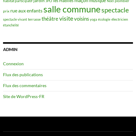
maçon
musique
jardin
les Habiles
habitat participatif
JPO
plombier
Noël
salle commune
spectacle
rue aux enfants
prix
visite
théâtre
voisins
terrasse
électricien
spectacle vivant
yoga
écologie
étanchéité
ADMIN
Connexion
Flux des publications
Flux des commentaires
Site de WordPress-FR