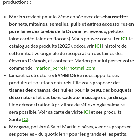
productions :
Marion
revient pour la 7ème année avec des
chaussettes,
bonnets, mitaines, semelles, pulls et autres accessoires en
pure laine des brebis de la Drôme
(écheveaux, pelotes,
laine cardée, laine en flocons). Vous pouvez consulter
ICI
,
le
catalogue des produits (2025), découvrir
ICI
l’histoire de
cette initiative originale de récupération des laines des
éleveurs Drômois, et contacter Marion pour lui passer votre
commande :
marion_perret@hotmail.com
Léna
et sa structure «
SYMBIOSE
» nous apporte ses
produits et solutions naturels. Elle vous propose : des
tisanes des champs
, des
huiles pour la peau
, des
bouquets
déco naturel
et des
bons cadeaux massage
ou
jardinage
.
Une démonstration à prix libre de réflexologie palmaire
sera possible. Voir sa carte de visite
ICI
et ses produits
Santé
ICI
.
Morgane
, potière à Saint Martin d’hères, viendra proposer
ses poteries « du quotidien » pour les grands et les petits.