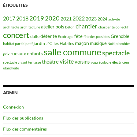
ÉTIQUETTES
2019
2020
2018
2022
2017
2021
2023
2024
activité
chantier
bois
atelier
architecte
architecture
béton
charpente
collectif
concert
détente
fête
Grenoble
dalle
Ecofrugal
fête des possibles
maçon
musique
jardin
les Habiles
habitat participatif
JPO
plombier
Noël
salle commune
spectacle
rue aux enfants
prix
visite
théâtre
voisins
terrasse
électricien
spectacle vivant
yoga
écologie
étanchéité
ADMIN
Connexion
Flux des publications
Flux des commentaires