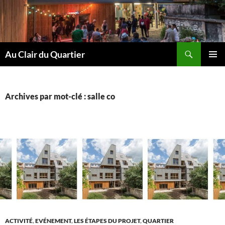
Aller
au
contenu
Recherche
Au Clair du Quartier
MENU
PRINCI
Archives par mot-clé : salle co
ACTIVITÉ
,
EVÉNEMENT
,
LES ÉTAPES DU PROJET
,
QUARTIER