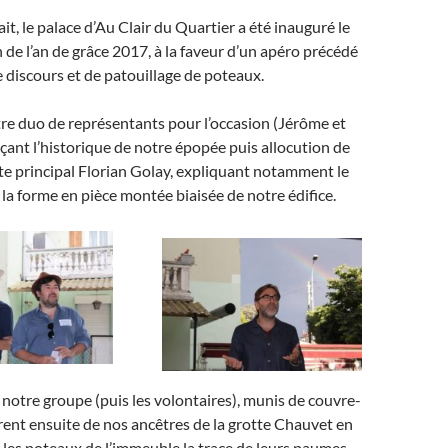
fait, le palace d’Au Clair du Quartier a été inauguré le
 de l’an de grâce 2017, à la faveur d’un apéro précédé
 discours et de patouillage de poteaux.
re duo de représentants pour l’occasion (Jérôme et
çant l’historique de notre épopée puis allocution de
te principal Florian Golay, expliquant notamment le
la forme en pièce montée biaisée de notre édifice.
notre groupe (puis les volontaires), munis de couvre-
èrent ensuite de nos ancêtres de la grotte Chauvet en
 les poteaux de l’immeuble la trace de leurs paumes