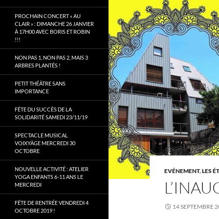
PROCHAIN CONCERT « AU
CLAIR » : DIMANCHE 26 JANVIER
À 17H00 AVEC BORIS ET ROBIN
!!!
NON PAS 1, NON PAS 2, MAIS 3
ARBRES PLANTÉS !
PETIT THÉÂTRE SANS
IMPORTANCE
FÊTE DU SUCCÈS DE LA
SOLIDARITÉ SAMEDI 23/11/19
SPECTACLE MUSICAL
VOIXYÂGE MERCREDI 30
OCTOBRE
NOUVELLE ACTIVITÉ : ATELIER
EVÉNEMENT
,
LES É
YOGA ENFANTS 6-11 ANS LE
L’INAUG
MERCREDI
FÊTE DE RENTRÉE VENDREDI 4
14 SEPTEMBRE 2
OCTOBRE 2019 !