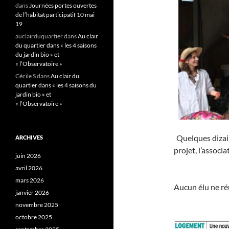
dans
Journées portes ouvertes
de l’habitat participatif 10 mai
19
auclairduquartier
dans
Au clair
du quartier dans « les 4 saisons
du jardin bio » et
« l’Observatoire »
Cécile S
dans
Au clair du
quartier dans « les 4 saisons du
jardin bio » et
« l’Observatoire »
Quelques dizai
ARCHIVES
projet, l’associ
juin 2026
avril 2026
mars 2026
Aucun élu ne réu
janvier 2026
novembre 2025
octobre 2025