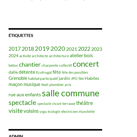
ÉTIQUETTES
2019
2020
2018
2022
2017
2021
2023
bois
atelier
2024
activité
architecte
architecture
concert
chantier
béton
charpente
collectif
détente
fête
dalle
Ecofrugal
fête des possibles
Grenoble
jardin
les Habiles
habitat participatif
JPO
maçon
musique
plombier
prix
Noël
salle commune
rue aux enfants
spectacle
théâtre
terrasse
spectacle vivant
visite
voisins
électricien
yoga
écologie
étanchéité
ADMIN