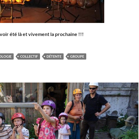
voir été là et vivement la prochaine !!!
OLOGIE
COLLECTIF
DÉTENTE
GROUPE