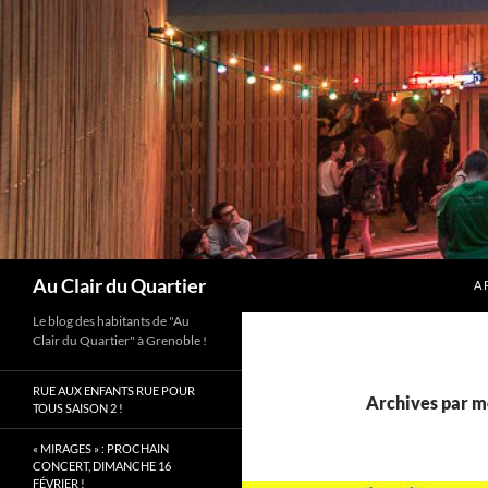
Aller
au
contenu
Recherche
Au Clair du Quartier
A 
Le blog des habitants de "Au
Clair du Quartier" à Grenoble !
RUE AUX ENFANTS RUE POUR
Archives par mo
TOUS SAISON 2 !
« MIRAGES » : PROCHAIN
CONCERT, DIMANCHE 16
FÉVRIER !