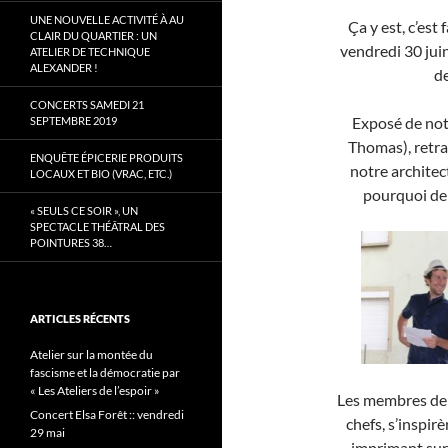
UNE NOUVELLE ACTIVITÉ À AU
Ça y est, c’est 
CLAIR DU QUARTIER : UN
vendredi 30 juin
ATELIER DE TECHNIQUE
ALEXANDER !
de
CONCERTS SAMEDI 21
Exposé de not
SEPTEMBRE 2019
Thomas), retra
ENQUÊTE ÉPICERIE PRODUITS
notre architec
LOCAUX ET BIO (VRAC, ETC.)
pourquoi de 
« SEULS CE SOIR », UN
SPECTACLE THÉÂTRAL DES
POINTURES 38…
ARTICLES RÉCENTS
Atelier sur la montée du
fascisme et la démocratie par
« Les Ateliers de l’espoir »
Les membres de 
Concert Elsa Forêt :: vendredi
chefs, s’inspir
29 mai
imprimant sur