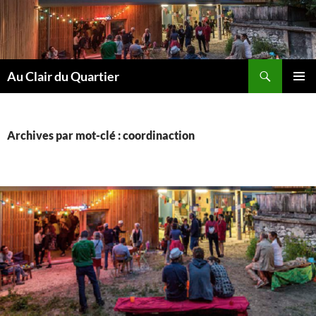
Aller
au
contenu
Recherche
Au Clair du Quartier
MENU
PRINCI
Archives par mot-clé : coordinaction