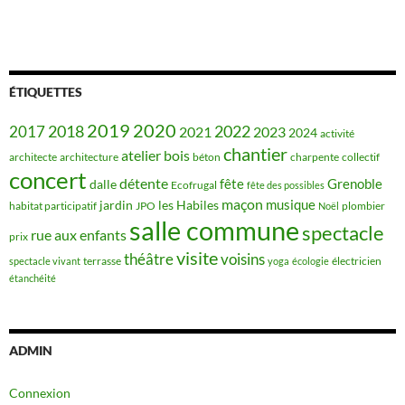
ÉTIQUETTES
2019
2020
2018
2022
2017
2021
2023
2024
activité
chantier
bois
atelier
architecte
architecture
béton
charpente
collectif
concert
détente
fête
Grenoble
dalle
Ecofrugal
fête des possibles
maçon
musique
jardin
les Habiles
habitat participatif
JPO
plombier
Noël
salle commune
spectacle
rue aux enfants
prix
visite
théâtre
voisins
terrasse
électricien
spectacle vivant
yoga
écologie
étanchéité
ADMIN
Connexion