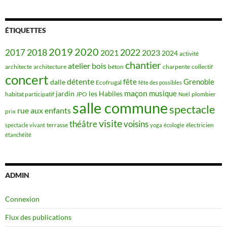
ÉTIQUETTES
2019
2020
2018
2022
2017
2021
2023
2024
activité
chantier
bois
atelier
architecte
architecture
béton
charpente
collectif
concert
détente
fête
Grenoble
dalle
Ecofrugal
fête des possibles
maçon
musique
jardin
les Habiles
habitat participatif
JPO
plombier
Noël
salle commune
spectacle
rue aux enfants
prix
visite
théâtre
voisins
terrasse
électricien
spectacle vivant
yoga
écologie
étanchéité
ADMIN
Connexion
Flux des publications