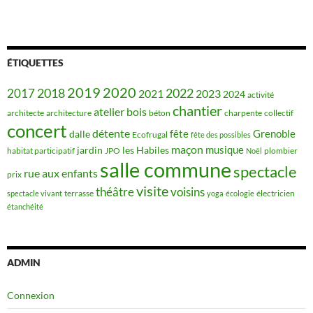
ÉTIQUETTES
2019
2020
2018
2022
2017
2021
2023
2024
activité
chantier
bois
atelier
architecte
architecture
béton
charpente
collectif
concert
détente
fête
Grenoble
dalle
Ecofrugal
fête des possibles
maçon
musique
jardin
les Habiles
habitat participatif
JPO
plombier
Noël
salle commune
spectacle
rue aux enfants
prix
visite
théâtre
voisins
terrasse
électricien
spectacle vivant
yoga
écologie
étanchéité
ADMIN
Connexion