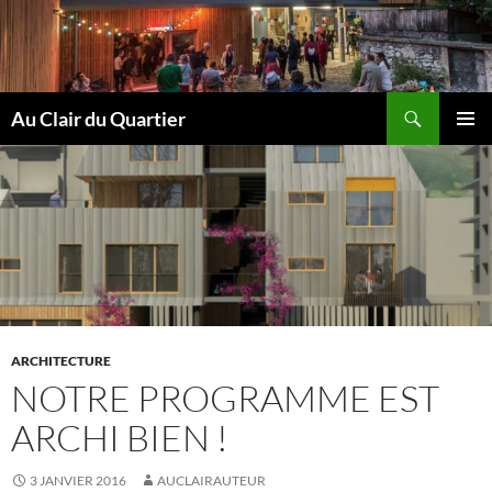
Aller
au
contenu
Recherche
Au Clair du Quartier
MENU
PRINCI
ARCHITECTURE
NOTRE PROGRAMME EST
ARCHI BIEN !
3 JANVIER 2016
AUCLAIRAUTEUR