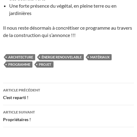
Une forte présence du végétal, en pleine terre ou en
jardinières
Il nous reste désormais à concrétiser ce programme au travers
de la construction qui s’annonce !!!
ARCHITECTURE
ÉNERGIE RENOUVELABLE
MATÉRIAUX
PROGRAMME
PROJET
Navigation
ARTICLE PRÉCÉDENT
des
C’est reparti !
articles
ARTICLE SUIVANT
Propriétaires !