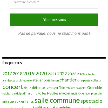
Pas de panique, nous ne spammons pas !
ÉTIQUETTES
2019
2020
2018
2022
2017
2021
2023
2024
activité
chantier
bois
atelier
architecte
architecture
béton
charpente
collectif
concert
détente
fête
Grenoble
dalle
Ecofrugal
fête des possibles
maçon
musique
jardin
les Habiles
habitat participatif
JPO
plombier
Noël
salle commune
spectacle
rue aux enfants
prix
visite
théâtre
voisins