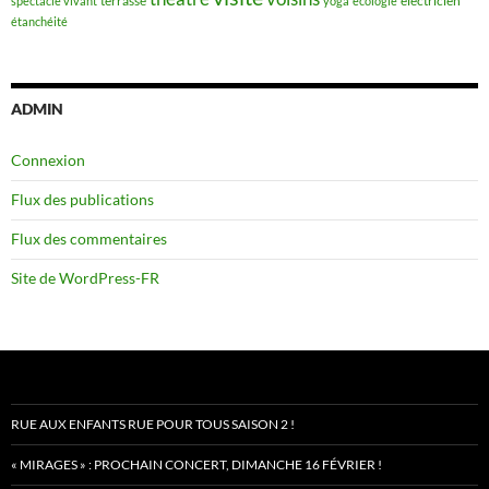
terrasse
électricien
spectacle vivant
yoga
écologie
étanchéité
ADMIN
Connexion
Flux des publications
Flux des commentaires
Site de WordPress-FR
RUE AUX ENFANTS RUE POUR TOUS SAISON 2 !
« MIRAGES » : PROCHAIN CONCERT, DIMANCHE 16 FÉVRIER !