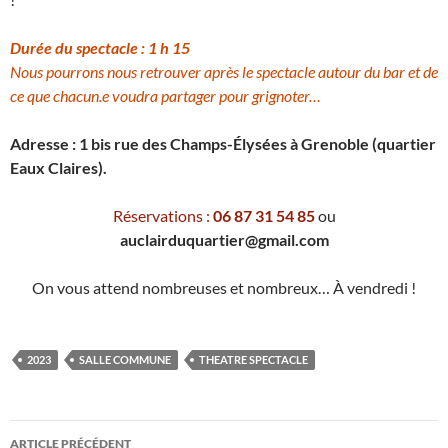
Durée
du spectacle : 1 h 15
Nous pourrons nous retrouver après le spectacle autour du bar et de
ce que chacun.e voudra partager pour grignoter…
Adresse : 1 bis rue des Champs-Élysées à Grenoble (quartier
Eaux Claires).
Réservations :
06 87 31 54 85
ou
auclairduquartier@gmail.com
On vous attend nombreuses et nombreux… À vendredi !
2023
SALLE COMMUNE
THEATRE SPECTACLE
Navigation
ARTICLE PRÉCÉDENT