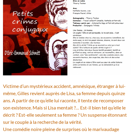
Victime d’un mystérieux accident, amnésique, étranger à lui-
même, Gilles revient auprès de Lisa, sa femme depuis quinze
ans. A partir de ce qu’elle lui raconte, il tente de recomposer
son existence. Mais si Lisa mentait ?… Est-il bien tel qu’elle le
décrit ? Est-elle seulement sa femme ? Un suspense étonnant
sur le couple à la recherche de la vérité.
Une comédie noire pleine de surprises où le marivaudage