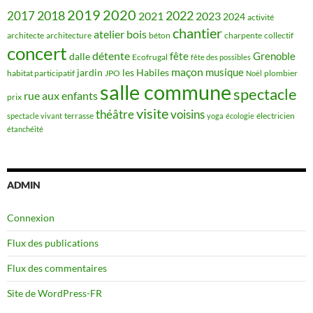
2019
2020
2018
2022
2017
2021
2023
2024
activité
chantier
bois
atelier
architecte
architecture
béton
charpente
collectif
concert
détente
fête
Grenoble
dalle
Ecofrugal
fête des possibles
maçon
musique
jardin
les Habiles
habitat participatif
JPO
plombier
Noël
salle commune
spectacle
rue aux enfants
prix
visite
théâtre
voisins
terrasse
électricien
spectacle vivant
yoga
écologie
étanchéité
ADMIN
Connexion
Flux des publications
Flux des commentaires
Site de WordPress-FR