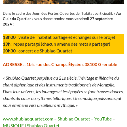
Dans le cadre des Journées Portes Ouvertes de l’habitat participatif, «
Au
Clair du Quartier
» vous donne rendez-vous
vendredi 27 septembre
2024
:
18h00
: visite de l’habitat partagé et échanges sur le projet
19h
: repas partagé (chacun amène des mets à partager)
20h30
: concert de Shubiao Quartet
ADRESSE ::
1bis rue des Champs Élysées 38100 Grenoble
« S
hubiao Quartet perpétue au 21e siècle l’héritage millénaire du
chant diphonique et des instruments traditionnels de Mongolie.
Dans leur univers, les louanges et les épopées se font transes douces,
chants du cœur ou rythmes telluriques. Une musique puissante qui
nous emmène vers un ailleurs mythique
. »
www.shubiaoquartet.com
–
Shubiao Quartet – YouTube
–
MUSIQUE | Shubiao Quartet