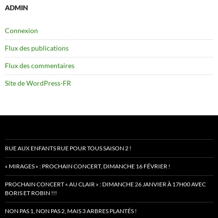
ADMIN
Connexion
Flux des publications
Flux des commentaires
Site de WordPress-FR
RUE AUX ENFANTS RUE POUR TOUS SAISON 2 !
« MIRAGES » : PROCHAIN CONCERT, DIMANCHE 16 FÉVRIER !
PROCHAIN CONCERT « AU CLAIR » : DIMANCHE 26 JANVIER À 17H00 AVEC
BORIS ET ROBIN !!!
NON PAS 1, NON PAS 2, MAIS 3 ARBRES PLANTÉS !