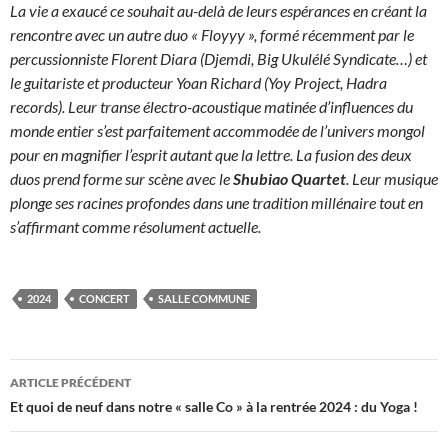
La vie a exaucé ce souhait au-delà de leurs espérances en créant la
rencontre avec un autre duo « Floyyy », formé récemment par le
percussionniste Florent Diara (Djemdi, Big Ukulélé Syndicate…) et
le guitariste et producteur Yoan Richard (Yoy Project, Hadra
records). Leur transe électro-acoustique matinée d’influences du
monde entier s’est parfaitement accommodée de l’univers mongol
pour en magnifier l’esprit autant que la lettre. La fusion des deux
duos prend forme sur scène avec le
Shubiao Quartet
. Leur musique
plonge ses racines profondes dans une tradition millénaire tout en
s’affirmant comme résolument actuelle.
2024
CONCERT
SALLE COMMUNE
Navigation
ARTICLE PRÉCÉDENT
des
Et quoi de neuf dans notre « salle Co » à la rentrée 2024 : du Yoga !
articles