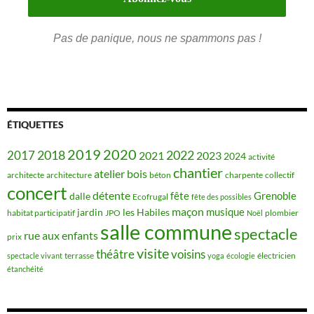
Pas de panique, nous ne spammons pas !
ÉTIQUETTES
2019
2020
2018
2022
2017
2021
2023
2024
activité
chantier
bois
atelier
architecte
architecture
béton
charpente
collectif
concert
détente
fête
Grenoble
dalle
Ecofrugal
fête des possibles
maçon
musique
jardin
les Habiles
habitat participatif
JPO
plombier
Noël
salle commune
spectacle
rue aux enfants
prix
visite
théâtre
voisins
terrasse
électricien
spectacle vivant
yoga
écologie
étanchéité