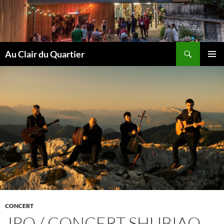
Aller
au
contenu
Recherche
Au Clair du Quartier
MENU
PRINCI
CONCERT
JPO / CONCERT SHUBIAO