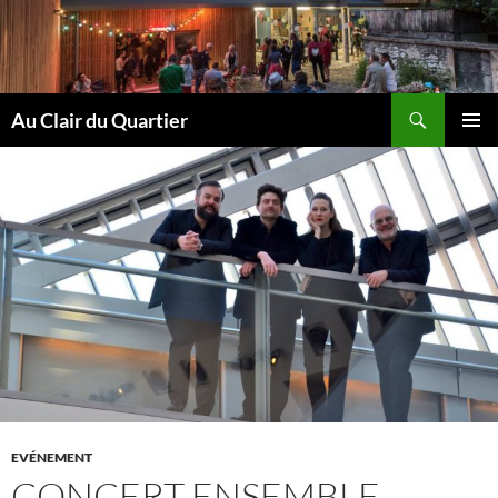
Aller
au
contenu
Recherche
Au Clair du Quartier
MENU
PRINCI
EVÉNEMENT
CONCERT ENSEMBLE