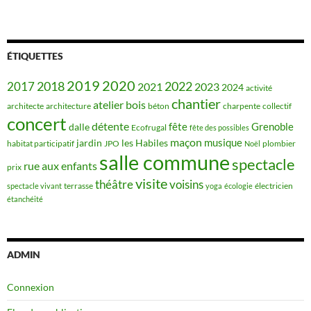
ÉTIQUETTES
2019
2020
2018
2022
2017
2021
2023
2024
activité
chantier
bois
atelier
architecte
architecture
béton
charpente
collectif
concert
détente
fête
Grenoble
dalle
Ecofrugal
fête des possibles
maçon
musique
jardin
les Habiles
habitat participatif
JPO
plombier
Noël
salle commune
spectacle
rue aux enfants
prix
visite
théâtre
voisins
terrasse
électricien
spectacle vivant
yoga
écologie
étanchéité
ADMIN
Connexion