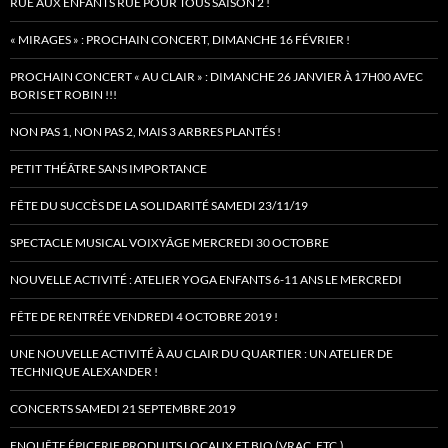
RUE AUX ENFANTS RUE POUR TOUS SAISON 2 !
« MIRAGES » : PROCHAIN CONCERT, DIMANCHE 16 FÉVRIER !
PROCHAIN CONCERT « AU CLAIR » : DIMANCHE 26 JANVIER À 17H00 AVEC
BORIS ET ROBIN !!!
NON PAS 1, NON PAS 2, MAIS 3 ARBRES PLANTÉS !
PETIT THÉÂTRE SANS IMPORTANCE
FÊTE DU SUCCÈS DE LA SOLIDARITÉ SAMEDI 23/11/19
SPECTACLE MUSICAL VOIXYÂGE MERCREDI 30 OCTOBRE
NOUVELLE ACTIVITÉ : ATELIER YOGA ENFANTS 6-11 ANS LE MERCREDI
FÊTE DE RENTRÉE VENDREDI 4 OCTOBRE 2019 !
UNE NOUVELLE ACTIVITÉ À AU CLAIR DU QUARTIER : UN ATELIER DE
TECHNIQUE ALEXANDER !
CONCERTS SAMEDI 21 SEPTEMBRE 2019
ENQUÊTE ÉPICERIE PRODUITS LOCAUX ET BIO (VRAC, ETC.)