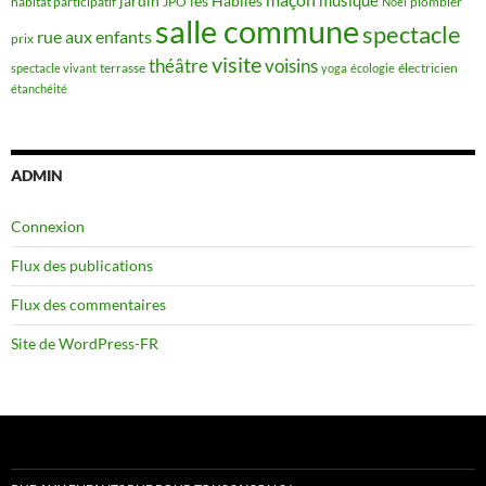
maçon
musique
jardin
les Habiles
habitat participatif
JPO
plombier
Noël
salle commune
spectacle
rue aux enfants
prix
visite
théâtre
voisins
terrasse
électricien
spectacle vivant
yoga
écologie
étanchéité
ADMIN
Connexion
Flux des publications
Flux des commentaires
Site de WordPress-FR