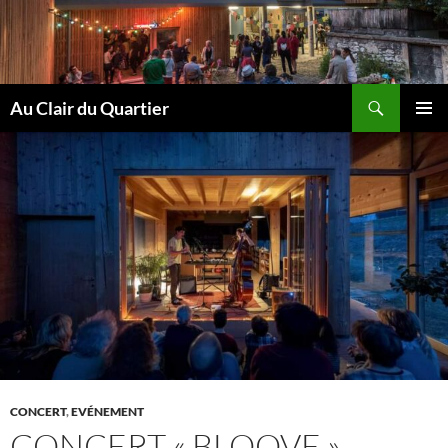
Aller
au
contenu
Recherche
Au Clair du Quartier
MENU
PRINCI
CONCERT
,
EVÉNEMENT
CONCERT « BLOOVE »