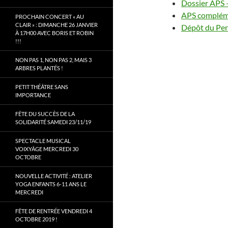
Dossier APS 
APS complém
PROCHAIN CONCERT « AU
CLAIR » : DIMANCHE 26 JANVIER
Dépôt du Per
À 17H00 AVEC BORIS ET ROBIN
!!!
NON PAS 1, NON PAS 2, MAIS 3
ARBRES PLANTÉS !
PETIT THÉÂTRE SANS
IMPORTANCE
FÊTE DU SUCCÈS DE LA
SOLIDARITÉ SAMEDI 23/11/19
SPECTACLE MUSICAL
VOIXYÂGE MERCREDI 30
OCTOBRE
NOUVELLE ACTIVITÉ : ATELIER
YOGA ENFANTS 6-11 ANS LE
MERCREDI
FÊTE DE RENTRÉE VENDREDI 4
OCTOBRE 2019 !