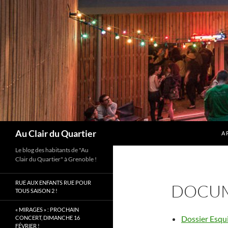
Aller
au
contenu
Recherche
Au Clair du Quartier
A 
Le blog des habitants de "Au
Clair du Quartier" à Grenoble !
RUE AUX ENFANTS RUE POUR
DOCUM
TOUS SAISON 2 !
« MIRAGES » : PROCHAIN
Dossier Esqu
CONCERT, DIMANCHE 16
FÉVRIER !