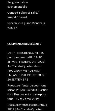
Programmation
événementielle
Concert Bobey et Ballé /
samedi 18 avril
Spectacle « Quand Viendra la
vague »
COMMENTAIRES RÉCENTS
DERNIERES RENCONTRES
pour preparer la RUE AUX
ENFANTS RUE POUR TOUS |
Au Clair du Quartier
dans
PROGRAMME RUE AUX
ENFANTS RUE POUR TOUS –
26 SEPTEMBRE
Rue aux enfants rue pour tous
saison 2 ! | Au Clair du Quartier
dans
Rue aux enfants rue pour
tous – 19 et 25 mai 2019
Rue aux enfants, rue pour tous
2019 | Au Clair du Quartier