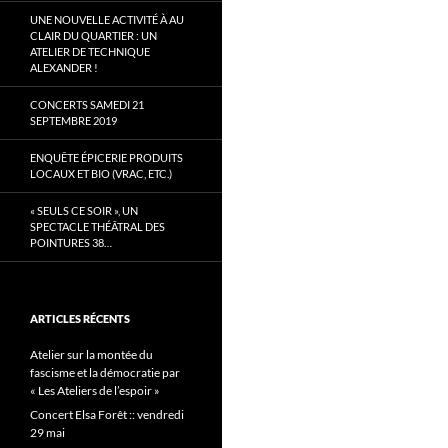
UNE NOUVELLE ACTIVITÉ À AU
CLAIR DU QUARTIER : UN
ATELIER DE TECHNIQUE
ALEXANDER !
CONCERTS SAMEDI 21
SEPTEMBRE 2019
ENQUÊTE ÉPICERIE PRODUITS
LOCAUX ET BIO (VRAC, ETC.)
« SEULS CE SOIR », UN
SPECTACLE THÉÂTRAL DES
POINTURES 38…
ARTICLES RÉCENTS
Atelier sur la montée du
fascisme et la démocratie par
« Les Ateliers de l’espoir »
Concert Elsa Forêt :: vendredi
29 mai