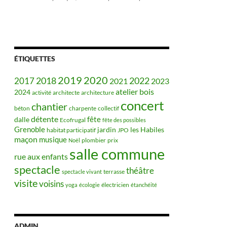
ÉTIQUETTES
2019
2020
2018
2022
2017
2021
2023
bois
atelier
2024
activité
architecte
architecture
concert
chantier
béton
charpente
collectif
détente
fête
dalle
Ecofrugal
fête des possibles
Grenoble
jardin
les Habiles
habitat participatif
JPO
maçon
musique
plombier
prix
Noël
salle commune
rue aux enfants
spectacle
théâtre
terrasse
spectacle vivant
visite
voisins
électricien
yoga
écologie
étanchéité
ADMIN