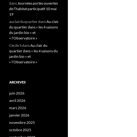
dans
Journées portes ouvertes
de l’habitat participatif 10 mai
19
auclairduquartier
dans
Au clair
du quartier dans « les 4 saisons
du jardin bio » et
« l’Observatoire »
Cécile S
dans
Au clair du
quartier dans « les 4 saisons du
jardin bio » et
« l’Observatoire »
ARCHIVES
juin 2026
avril 2026
mars 2026
janvier 2026
novembre 2025
octobre 2025